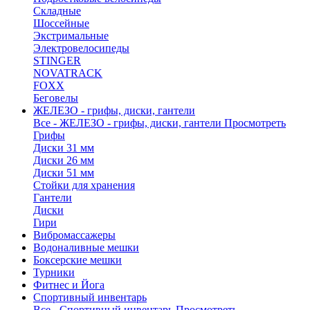
Складные
Шоссейные
Экстримальные
Электровелосипеды
STINGER
NOVATRACK
FOXX
Беговелы
ЖЕЛЕЗО - грифы, диски, гантели
Все - ЖЕЛЕЗО - грифы, диски, гантели
Просмотреть
Грифы
Диски 31 мм
Диски 26 мм
Диски 51 мм
Стойки для хранения
Гантели
Диски
Гири
Вибромассажеры
Водоналивные мешки
Боксерские мешки
Турники
Фитнес и Йога
Спортивный инвентарь
Все - Спортивный инвентарь
Просмотреть