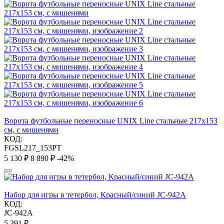
Ворота футбольные переносные UNIX Line стальные 217x153
см, с мишенями
КОД:
FGSL217_153PT
5 130
₽
8 890
₽
-42%
Набор для игры в тетербол, Красный/синий JC-942A
КОД:
JC-942A
5 391
₽