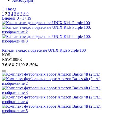
Аксессуары
1
Назад
1
2
3
4
5
6
7
8
9
Вперед
3 - 17
19
Качели-гнездо подвесные UNIX Kids Purple 100
КОД:
RSW100PE
3 618
₽
7 190
₽
-50%