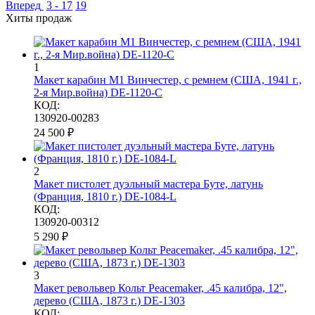
Вперед
3 - 17
19
Хиты продаж
1
Макет карабин М1 Винчестер, с ремнем (США, 1941 г.,
2-я Мир.война) DE-1120-C
КОД:
130920-00283
24 500
₽
2
Макет пистолет дуэльный мастера Буте, латунь
(Франция, 1810 г.) DE-1084-L
КОД:
130920-00312
5 290
₽
3
Макет револьвер Кольт Peacemaker, .45 калибра, 12",
дерево (США, 1873 г.) DE-1303
КОД: