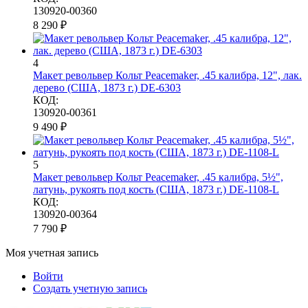
130920-00360
8 290
₽
4
Макет револьвер Кольт Peacemaker, .45 калибра, 12", лак.
дерево (США, 1873 г.) DE-6303
КОД:
130920-00361
9 490
₽
5
Макет револьвер Кольт Peacemaker, .45 калибра, 5½",
латунь, рукоять под кость (США, 1873 г.) DE-1108-L
КОД:
130920-00364
7 790
₽
Моя учетная запись
Войти
Создать учетную запись