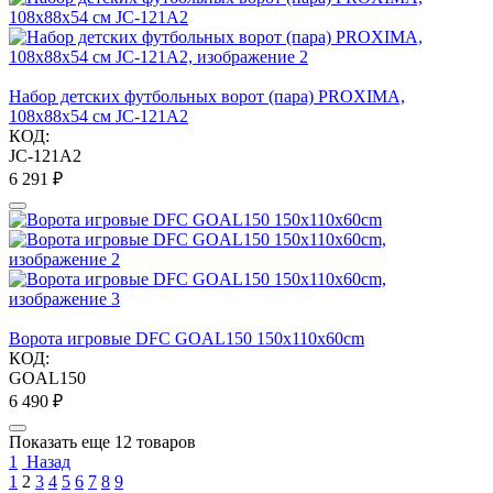
Набор детских футбольных ворот (пара) PROXIMA,
108х88х54 см JC-121A2
КОД:
JC-121A2
6 291
₽
Ворота игровые DFC GOAL150 150x110x60cm
КОД:
GOAL150
6 490
₽
Показать еще 12 товаров
1
Назад
1
2
3
4
5
6
7
8
9