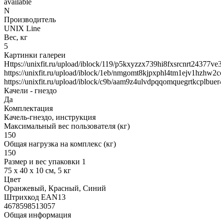
available
N
Производитель
UNIX Line
Вес, кг
5
Картинки галереи
Https://unixfit.ru/upload/iblock/119/p5kxyzzx739hi8fxsrcnrt24377ve
https://unixfit.ru/upload/iblock/1eb/nmgomt8kjpxphl4tm1ejv1hzhw2c
https://unixfit.ru/upload/iblock/c9b/aam9z4ulvdpqqomquegrtkcplbue
Качели - гнездо
Да
Комплектация
Качель-гнездо, инструкция
Максимальный вес пользователя (кг)
150
Общая нагрузка на комплекс (кг)
150
Размер и вес упаковки 1
75 x 40 x 10 см, 5 кг
Цвет
Оранжевый, Красный, Синий
Штрихкод EAN13
4678598513057
Общая информация