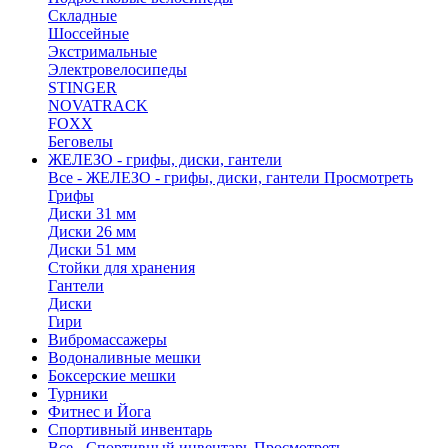
Складные
Шоссейные
Экстримальные
Электровелосипеды
STINGER
NOVATRACK
FOXX
Беговелы
ЖЕЛЕЗО - грифы, диски, гантели
Все - ЖЕЛЕЗО - грифы, диски, гантели
Просмотреть
Грифы
Диски 31 мм
Диски 26 мм
Диски 51 мм
Стойки для хранения
Гантели
Диски
Гири
Вибромассажеры
Водоналивные мешки
Боксерские мешки
Турники
Фитнес и Йога
Спортивный инвентарь
Все - Спортивный инвентарь
Просмотреть