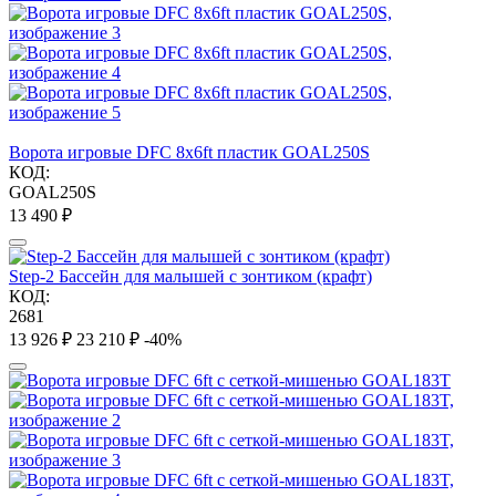
Ворота игровые DFC 8х6ft пластик GOAL250S
КОД:
GOAL250S
13 490
₽
Step-2 Бассейн для малышей с зонтиком (крафт)
КОД:
2681
13 926
₽
23 210
₽
-40%