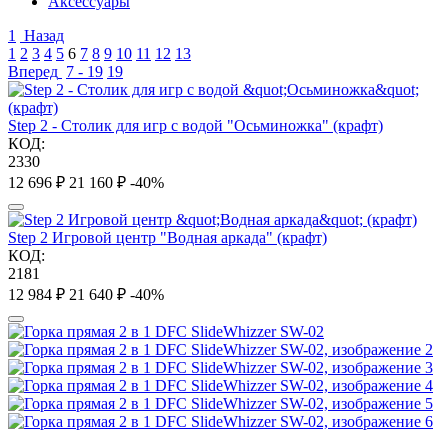
Аксессуары
1
Назад
1
2
3
4
5
6
7
8
9
10
11
12
13
Вперед
7 - 19
19
Step 2 - Столик для игр с водой "Осьминожка" (крафт)
КОД:
2330
12 696
₽
21 160
₽
-40%
Step 2 Игровой центр "Водная аркада" (крафт)
КОД:
2181
12 984
₽
21 640
₽
-40%