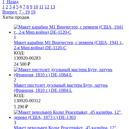
1
Назад
1
2
3
4
5
6
7
8
9
10
11
12
13
Вперед
7 - 19
19
Хиты продаж
1
Макет карабин М1 Винчестер, с ремнем (США, 1941 г.,
2-я Мир.война) DE-1120-C
КОД:
130920-00283
24 500
₽
2
Макет пистолет дуэльный мастера Буте, латунь
(Франция, 1810 г.) DE-1084-L
КОД:
130920-00312
5 290
₽
3
Макет револьвер Кольт Peacemaker, .45 калибра, 12",