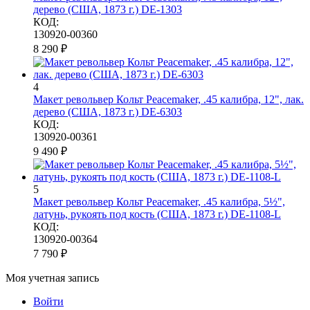
дерево (США, 1873 г.) DE-1303
КОД:
130920-00360
8 290
₽
4
Макет револьвер Кольт Peacemaker, .45 калибра, 12", лак.
дерево (США, 1873 г.) DE-6303
КОД:
130920-00361
9 490
₽
5
Макет револьвер Кольт Peacemaker, .45 калибра, 5½",
латунь, рукоять под кость (США, 1873 г.) DE-1108-L
КОД:
130920-00364
7 790
₽
Моя учетная запись
Войти