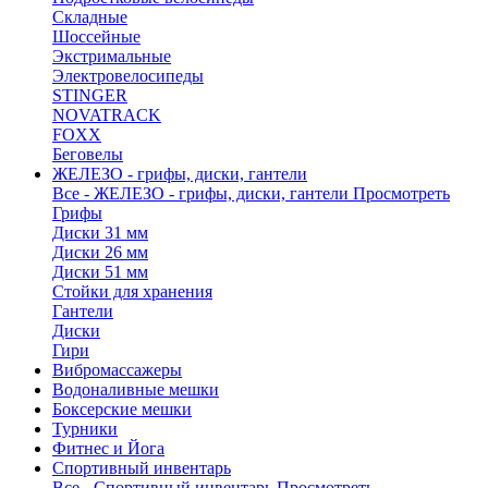
Складные
Шоссейные
Экстримальные
Электровелосипеды
STINGER
NOVATRACK
FOXX
Беговелы
ЖЕЛЕЗО - грифы, диски, гантели
Все - ЖЕЛЕЗО - грифы, диски, гантели
Просмотреть
Грифы
Диски 31 мм
Диски 26 мм
Диски 51 мм
Стойки для хранения
Гантели
Диски
Гири
Вибромассажеры
Водоналивные мешки
Боксерские мешки
Турники
Фитнес и Йога
Спортивный инвентарь
Все - Спортивный инвентарь
Просмотреть