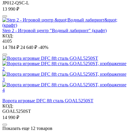
JP012-QSC-L
13 990
₽
Step 2 - Игровой центр "Водный лабиринт" (крафт)
КОД:
4105
14 784
₽
24 640
₽
-40%
Ворота игровые DFC 8ft сталь GOAL5250ST
КОД:
GOAL5250ST
14 990
₽
Показать еще 12 товаров