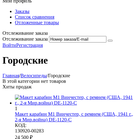
Мой профиль
Заказы
Список сравнения
Отложенные товары
Отслеживание заказа
Отслеживание заказа
Войти
Регистрация
Городские
Главная
/
Велосипеды
/
Городские
В этой категории нет товаров
Хиты продаж
1
Макет карабин М1 Винчестер, с ремнем (США, 1941 г.,
2-я Мир.война) DE-1120-C
КОД:
130920-00283
24 500
₽