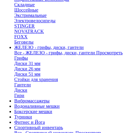
Складные
Шоссейные
Экстримальные
Электровелосипеды
STINGER
NOVATRACK
FOXX
Беговелы
ЖЕЛЕЗО - грифы, диски, гантели
Все - ЖЕЛЕЗО - грифы, диски, гантели
Просмотреть
Грифы
Диски 31 мм
Диски 26 мм
Диски 51 мм
Стойки для хранения
Гантели
Диски
Гири
Вибромассажеры
Водоналивные мешки
Боксерские мешки
Турники
Фитнес и Йога
Спортивный инвентарь
Все - Спортивный инвентарь
Просмотреть