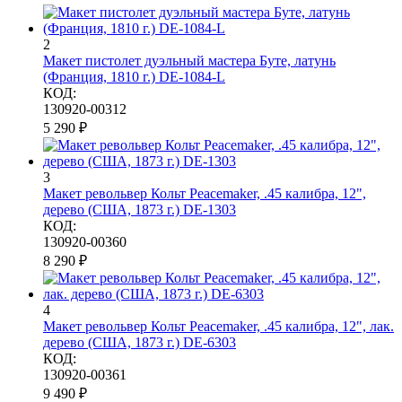
2
Макет пистолет дуэльный мастера Буте, латунь
(Франция, 1810 г.) DE-1084-L
КОД:
130920-00312
5 290
₽
3
Макет револьвер Кольт Peacemaker, .45 калибра, 12",
дерево (США, 1873 г.) DE-1303
КОД:
130920-00360
8 290
₽
4
Макет револьвер Кольт Peacemaker, .45 калибра, 12", лак.
дерево (США, 1873 г.) DE-6303
КОД:
130920-00361
9 490
₽