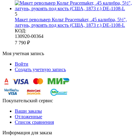
5
Макет револьвер Кольт Peacemaker, .45 калибра, 5½",
латунь, рукоять под кость (США, 1873 г.) DE-1108-L
КОД:
130920-00364
7 790
₽
Моя учетная запись
Войти
Создать учетную запись
Покупательский сервис
Ваши заказы
Отложенные
Список сравнения
Информация для заказа