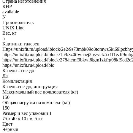
Страна изготовления
КНР
available
N
Производитель
UNIX Line
Вес, кг
5
Картинки галереи
Https://unixfit.ru/upload/iblock/2e2/9s73mbk09o3tomwz5ki69lpcbh
https://unixfit.ru/upload/iblock/1b9/3z0tfwnaej2ivzvclz5x1f1ezlf9mlr
https://unixfit.ru/upload/iblock/278/nemf9bkwi6igm1zkfrg08kf9cd2e
https://unixfit.ru/upload/iblo
Качели - гнездо
Да
Комплектация
Качель-гнездо, инструкция
Максимальный вес пользователя (кг)
150
Общая нагрузка на комплекс (кг)
150
Размер и вес упаковки 1
75 x 40 x 10 см, 5 кг
Цвет
Черный