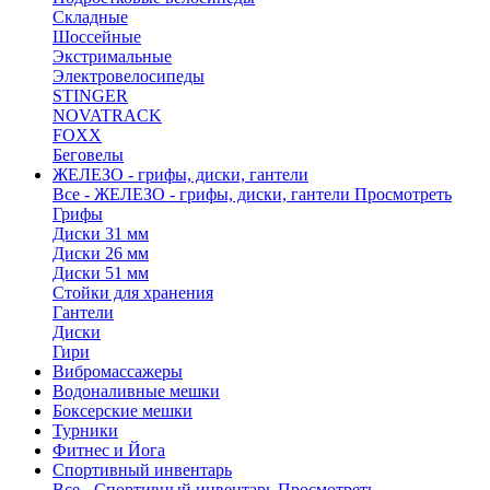
Складные
Шоссейные
Экстримальные
Электровелосипеды
STINGER
NOVATRACK
FOXX
Беговелы
ЖЕЛЕЗО - грифы, диски, гантели
Все - ЖЕЛЕЗО - грифы, диски, гантели
Просмотреть
Грифы
Диски 31 мм
Диски 26 мм
Диски 51 мм
Стойки для хранения
Гантели
Диски
Гири
Вибромассажеры
Водоналивные мешки
Боксерские мешки
Турники
Фитнес и Йога
Спортивный инвентарь
Все - Спортивный инвентарь
Просмотреть