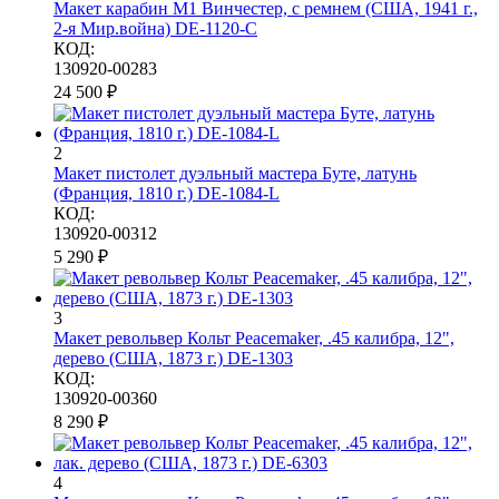
Макет карабин М1 Винчестер, с ремнем (США, 1941 г.,
2-я Мир.война) DE-1120-C
КОД:
130920-00283
24 500
₽
2
Макет пистолет дуэльный мастера Буте, латунь
(Франция, 1810 г.) DE-1084-L
КОД:
130920-00312
5 290
₽
3
Макет револьвер Кольт Peacemaker, .45 калибра, 12",
дерево (США, 1873 г.) DE-1303
КОД:
130920-00360
8 290
₽
4