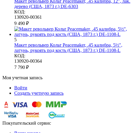
Макет револьвер Кольт Peacemaker, .45 калибра, 12", лак.
дерево (США, 1873 г.) DE-6303
КОД:
130920-00361
9 490
₽
5
Макет револьвер Кольт Peacemaker, .45 калибра, 5½",
латунь, рукоять под кость (США, 1873 г.) DE-1108-L
КОД:
130920-00364
7 790
₽
Моя учетная запись
Войти
Создать учетную запись
Покупательский сервис