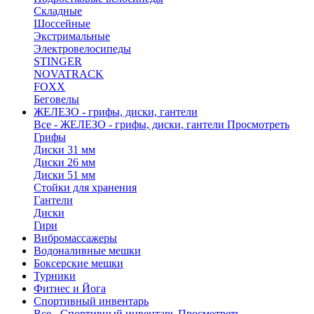
Складные
Шоссейные
Экстримальные
Электровелосипеды
STINGER
NOVATRACK
FOXX
Беговелы
ЖЕЛЕЗО - грифы, диски, гантели
Все - ЖЕЛЕЗО - грифы, диски, гантели
Просмотреть
Грифы
Диски 31 мм
Диски 26 мм
Диски 51 мм
Стойки для хранения
Гантели
Диски
Гири
Вибромассажеры
Водоналивные мешки
Боксерские мешки
Турники
Фитнес и Йога
Спортивный инвентарь
Все - Спортивный инвентарь
Просмотреть