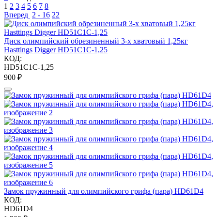
1
2
3
4
5
6
7
8
Вперед
2 - 16
22
Диск олимпийский обрезиненный 3-х хватовый 1,25кг
Hasttings Digger HD51C1C-1,25
КОД:
HD51C1C-1,25
‍900‍
₽
Замок пружинный для олимпийского грифа (пара) HD61D4
КОД:
HD61D4