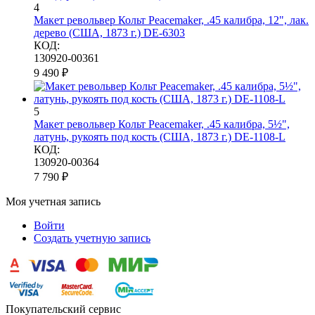
4
Макет револьвер Кольт Peacemaker, .45 калибра, 12", лак.
дерево (США, 1873 г.) DE-6303
КОД:
130920-00361
9 490
₽
5
Макет револьвер Кольт Peacemaker, .45 калибра, 5½",
латунь, рукоять под кость (США, 1873 г.) DE-1108-L
КОД:
130920-00364
7 790
₽
Моя учетная запись
Войти
Создать учетную запись
Покупательский сервис