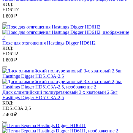
КОД:
HD61D1
1 800
₽
Пояс для отягощения Hasttings Digger HD61I2
КОД:
HD61I2
1 800
₽
Диск олимпийский полиуретановый 3-х хватовый 2,5кг
Hasttings Digger HD51C3A-2,5
КОД:
HD51C3A-2,5
2 400
₽