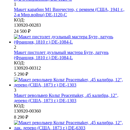
1
Макет карабин М1 Винчестер, с ремнем (США, 1941 г.,
2-я Мир.война) DE-1120-C
КОД:
130920-00283
24 500
₽
2
Макет пистолет дуэльный мастера Буте, латунь
(Франция, 1810 г.) DE-1084-L
КОД:
130920-00312
5 290
₽
3
Макет револьвер Кольт Peacemaker, .45 калибра, 12",
дерево (США, 1873 г.) DE-1303
КОД:
130920-00360
8 290
₽