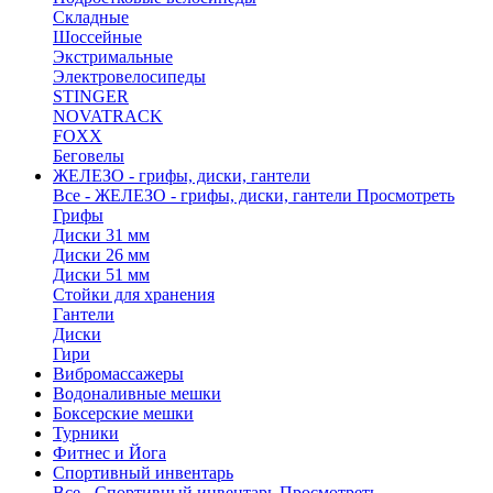
Складные
Шоссейные
Экстримальные
Электровелосипеды
STINGER
NOVATRACK
FOXX
Беговелы
ЖЕЛЕЗО - грифы, диски, гантели
Все - ЖЕЛЕЗО - грифы, диски, гантели
Просмотреть
Грифы
Диски 31 мм
Диски 26 мм
Диски 51 мм
Стойки для хранения
Гантели
Диски
Гири
Вибромассажеры
Водоналивные мешки
Боксерские мешки
Турники
Фитнес и Йога
Спортивный инвентарь
Все - Спортивный инвентарь
Просмотреть