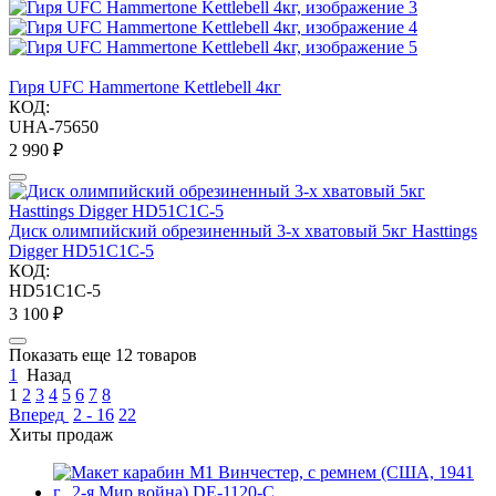
Гиря UFC Hammertone Kettlebell 4кг
КОД:
UHA-75650
2 990
₽
Диск олимпийский обрезиненный 3-х хватовый 5кг Hasttings
Digger HD51C1C-5
КОД:
HD51C1C-5
3 100
₽
Показать еще 12 товаров
1
Назад
1
2
3
4
5
6
7
8
Вперед
2 - 16
22
Хиты продаж