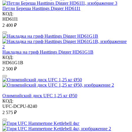
Петли Береша Hasttings Digger HD61I1
КОД:
HD61I1
2 400
₽
Накладка на гриф Hasttings Digger HD61G1B
КОД:
HD61G1B
2 500
₽
Олимпийский диск UFC 1,25 кг Ø50
КОД:
UFC-DCPU-8240
2 575
₽