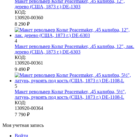
Макет револьвер Кольт Peacemaker, .45 калибра, 12",
дерево (США, 1873 г.) DE-1303
КОД:
130920-00360
8 290
₽
4
Макет револьвер Кольт Peacemaker, .45 калибра, 12", лак.
дерево (США, 1873 г.) DE-6303
КОД:
130920-00361
9 490
₽
5
Макет револьвер Кольт Peacemaker, .45 калибра, 5½",
латунь, рукоять под кость (США, 1873 г.) DE-1108-L
КОД:
130920-00364
7 790
₽
Моя учетная запись
Войти