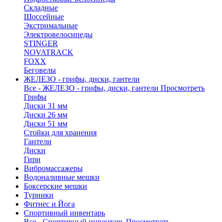
Складные
Шоссейные
Экстримальные
Электровелосипеды
STINGER
NOVATRACK
FOXX
Беговелы
ЖЕЛЕЗО - грифы, диски, гантели
Все - ЖЕЛЕЗО - грифы, диски, гантели
Просмотреть
Грифы
Диски 31 мм
Диски 26 мм
Диски 51 мм
Стойки для хранения
Гантели
Диски
Гири
Вибромассажеры
Водоналивные мешки
Боксерские мешки
Турники
Фитнес и Йога
Спортивный инвентарь
Все - Спортивный инвентарь
Просмотреть