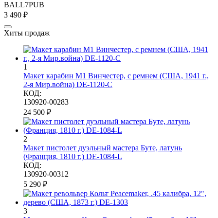
BALL7PUB
3 490
₽
Хиты продаж
1
Макет карабин М1 Винчестер, с ремнем (США, 1941 г.,
2-я Мир.война) DE-1120-C
КОД:
130920-00283
24 500
₽
2
Макет пистолет дуэльный мастера Буте, латунь
(Франция, 1810 г.) DE-1084-L
КОД:
130920-00312
5 290
₽
3