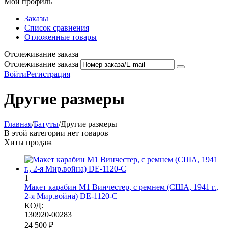
Мой профиль
Заказы
Список сравнения
Отложенные товары
Отслеживание заказа
Отслеживание заказа
Войти
Регистрация
Другие размеры
Главная
/
Батуты
/
Другие размеры
В этой категории нет товаров
Хиты продаж
1
Макет карабин М1 Винчестер, с ремнем (США, 1941 г.,
2-я Мир.война) DE-1120-C
КОД:
130920-00283
24 500
₽