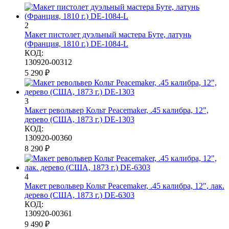
2
Макет пистолет дуэльный мастера Буте, латунь
(Франция, 1810 г.) DE-1084-L
КОД:
130920-00312
5 290
₽
3
Макет револьвер Кольт Peacemaker, .45 калибра, 12",
дерево (США, 1873 г.) DE-1303
КОД:
130920-00360
8 290
₽
4
Макет револьвер Кольт Peacemaker, .45 калибра, 12", лак.
дерево (США, 1873 г.) DE-6303
КОД:
130920-00361
9 490
₽