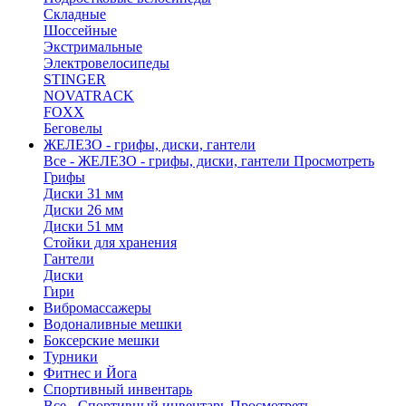
Складные
Шоссейные
Экстримальные
Электровелосипеды
STINGER
NOVATRACK
FOXX
Беговелы
ЖЕЛЕЗО - грифы, диски, гантели
Все - ЖЕЛЕЗО - грифы, диски, гантели
Просмотреть
Грифы
Диски 31 мм
Диски 26 мм
Диски 51 мм
Стойки для хранения
Гантели
Диски
Гири
Вибромассажеры
Водоналивные мешки
Боксерские мешки
Турники
Фитнес и Йога
Спортивный инвентарь
Все - Спортивный инвентарь
Просмотреть