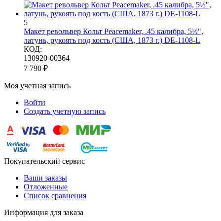
5
Макет револьвер Кольт Peacemaker, .45 калибра, 5½",
латунь, рукоять под кость (США, 1873 г.) DE-1108-L
КОД:
130920-00364
7 790
₽
Моя учетная запись
Войти
Создать учетную запись
Покупательский сервис
Ваши заказы
Отложенные
Список сравнения
Информация для заказа