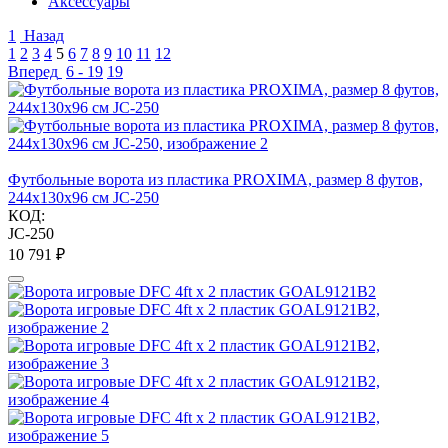
Аксессуары
1
Назад
1
2
3
4
5
6
7
8
9
10
11
12
Вперед
6 - 19
19
Футбольные ворота из пластика PROXIMA, размер 8 футов,
244х130х96 см JC-250
КОД:
JC-250
10 791
₽