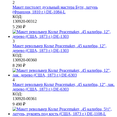
2
Макет пистолет дуэльный мастера Буте, латунь
(Франция, 1810 г.) DE-1084-L
КОД:
130920-00312
5 290
₽
3
Макет револьвер Кольт Peacemaker, .45 калибра, 12",
дерево (США, 1873 г.) DE-1303
КОД:
130920-00360
8 290
₽
4
Макет револьвер Кольт Peacemaker, .45 калибра, 12", лак.
дерево (США, 1873 г.) DE-6303
КОД:
130920-00361
9 490
₽