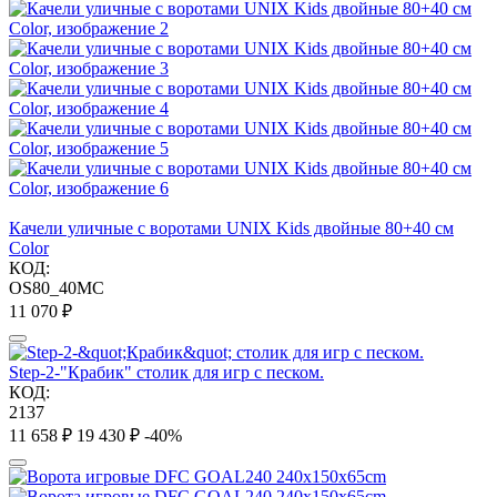
Качели уличные с воротами UNIX Kids двойные 80+40 см
Color
КОД:
OS80_40MC
11 070
₽
Step-2-"Крабик" столик для игр с песком.
КОД:
2137
11 658
₽
19 430
₽
-40%