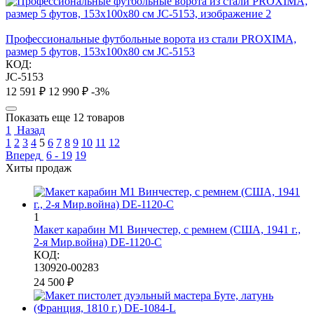
Профессиональные футбольные ворота из стали PROXIMA,
размер 5 футов, 153х100х80 см JC-5153
КОД:
JC-5153
12 591
₽
12 990
₽
-3%
Показать еще 12 товаров
1
Назад
1
2
3
4
5
6
7
8
9
10
11
12
Вперед
6 - 19
19
Хиты продаж
1
Макет карабин М1 Винчестер, с ремнем (США, 1941 г.,
2-я Мир.война) DE-1120-C
КОД:
130920-00283
24 500
₽