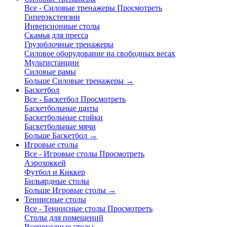
Все - Силовые тренажеры
Просмотреть
Гиперэкстензии
Инверсионные столы
Скамья для пресса
Грузоблочные тренажеры
Силовое оборудование на свободных весах
Мультистанции
Силовые рамы
Больше Силовые тренажеры
→
Баскетбол
Все - Баскетбол
Просмотреть
Баскетбольные щиты
Баскетбольные стойки
Баскетбольные мячи
Больше Баскетбол
→
Игровые столы
Все - Игровые столы
Просмотреть
Аэрохоккей
Футбол и Киккер
Бильярдные столы
Больше Игровые столы
→
Теннисные столы
Все - Теннисные столы
Просмотреть
Столы для помещений
Всепогодные столы