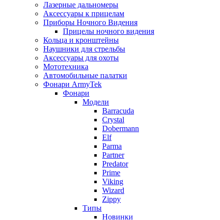
Лазерные дальномеры
Аксессуары к прицелам
Приборы Ночного Видения
Прицелы ночного видения
Кольца и кронштейны
Наушники для стрельбы
Аксессуары для охоты
Мототехника
Автомобильные палатки
Фонари ArmyTek
Фонари
Модели
Barracuda
Crystal
Dobermann
Elf
Parma
Partner
Predator
Prime
Viking
Wizard
Zippy
Типы
Новинки