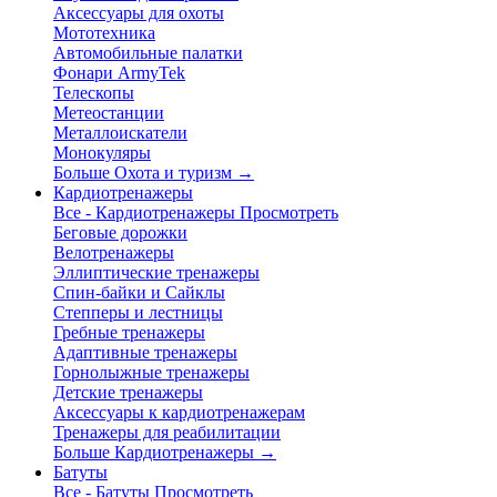
Аксессуары для охоты
Мототехника
Автомобильные палатки
Фонари ArmyTek
Телескопы
Метеостанции
Металлоискатели
Монокуляры
Больше Охота и туризм
→
Кардиотренажеры
Все - Кардиотренажеры
Просмотреть
Беговые дорожки
Велотренажеры
Эллиптические тренажеры
Спин-байки и Сайклы
Степперы и лестницы
Гребные тренажеры
Адаптивные тренажеры
Горнолыжные тренажеры
Детские тренажеры
Аксессуары к кардиотренажерам
Тренажеры для реабилитации
Больше Кардиотренажеры
→
Батуты
Все - Батуты
Просмотреть