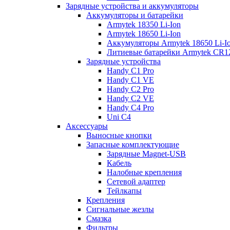
Зарядные устройства и аккумуляторы
Аккумуляторы и батарейки
Armytek 18350 Li-Ion
Armytek 18650 Li-Ion
Аккумуляторы Armytek 18650 Li-
Литиевые батарейки Armytek CR
Зарядные устройства
Handy C1 Pro
Handy C1 VE
Handy C2 Pro
Handy C2 VE
Handy C4 Pro
Uni C4
Аксессуары
Выносные кнопки
Запасные комплектующие
Зарядные Magnet-USB
Кабель
Налобные крепления
Сетевой адаптер
Тейлкапы
Крепления
Сигнальные жезлы
Смазка
Фильтры