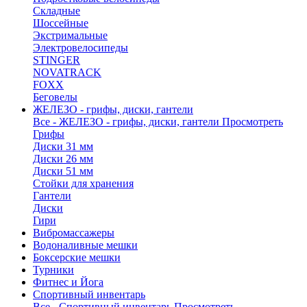
Складные
Шоссейные
Экстримальные
Электровелосипеды
STINGER
NOVATRACK
FOXX
Беговелы
ЖЕЛЕЗО - грифы, диски, гантели
Все - ЖЕЛЕЗО - грифы, диски, гантели
Просмотреть
Грифы
Диски 31 мм
Диски 26 мм
Диски 51 мм
Стойки для хранения
Гантели
Диски
Гири
Вибромассажеры
Водоналивные мешки
Боксерские мешки
Турники
Фитнес и Йога
Спортивный инвентарь
Все - Спортивный инвентарь
Просмотреть