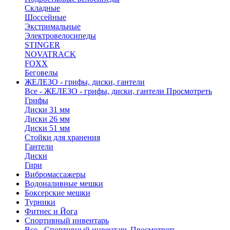
Складные
Шоссейные
Экстримальные
Электровелосипеды
STINGER
NOVATRACK
FOXX
Беговелы
ЖЕЛЕЗО - грифы, диски, гантели
Все - ЖЕЛЕЗО - грифы, диски, гантели
Просмотреть
Грифы
Диски 31 мм
Диски 26 мм
Диски 51 мм
Стойки для хранения
Гантели
Диски
Гири
Вибромассажеры
Водоналивные мешки
Боксерские мешки
Турники
Фитнес и Йога
Спортивный инвентарь
Все - Спортивный инвентарь
Просмотреть