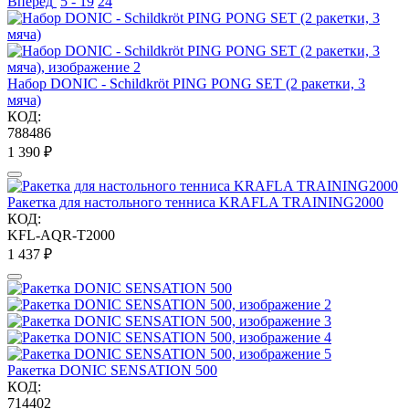
Вперед
5 - 19
24
Набор DONIC - Schildkröt PING PONG SET (2 ракетки, 3
мяча)
КОД:
788486
1 390
₽
Ракетка для настольного тенниса KRAFLA TRAINING2000
КОД:
KFL-AQR-T2000
1 437
₽
Ракетка DONIC SENSATION 500
КОД:
714402