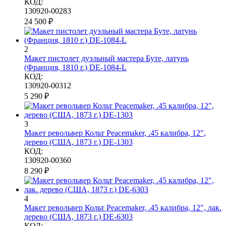
КОД:
130920-00283
24 500
₽
2
Макет пистолет дуэльный мастера Буте, латунь
(Франция, 1810 г.) DE-1084-L
КОД:
130920-00312
5 290
₽
3
Макет револьвер Кольт Peacemaker, .45 калибра, 12",
дерево (США, 1873 г.) DE-1303
КОД:
130920-00360
8 290
₽
4
Макет револьвер Кольт Peacemaker, .45 калибра, 12", лак.
дерево (США, 1873 г.) DE-6303
КОД: