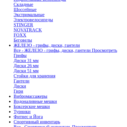
Складные
Шоссейные
Экстримальные
Электровелосипеды
STINGER
NOVATRACK
FOXX
Беговелы
ЖЕЛЕЗО - грифы, диски, гантели
Все - ЖЕЛЕЗО - грифы, диски, гантели
Просмотреть
Грифы
Диски 31 мм
Диски 26 мм
Диски 51 мм
Стойки для хранения
Гантели
Диски
Гири
Вибромассажеры
Водоналивные мешки
Боксерские мешки
Турники
Фитнес и Йога
Спортивный инвентарь
Все - Спортивный инвентарь
Просмотреть