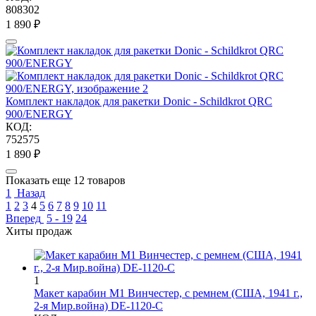
808302
1 890
₽
Комплект накладок для ракетки Donic - Schildkrot QRC
900/ENERGY
КОД:
752575
1 890
₽
Показать еще 12 товаров
1
Назад
1
2
3
4
5
6
7
8
9
10
11
Вперед
5 - 19
24
Хиты продаж
1
Макет карабин М1 Винчестер, с ремнем (США, 1941 г.,
2-я Мир.война) DE-1120-C