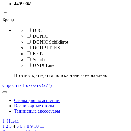
449990
₽
Бренд
DFC
DONIC
DONIC Schildkrot
DOUBLE FISH
Krafla
Scholle
UNIX Line
По этим критериям поиска ничего не найдено
Сбросить
Показать (277)
Столы для помещений
Всепогодные столы
Теннисные аксессуары
1
Назад
1
2
3
4
5
6
7
8
9
10
11