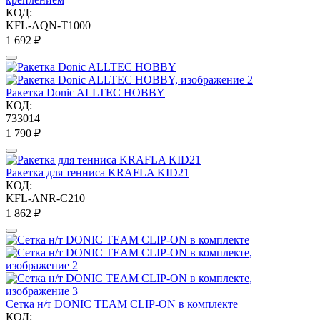
КОД:
KFL-AQN-T1000
1 692
₽
Ракетка Donic ALLTEC HOBBY
КОД:
733014
1 790
₽
Ракетка для тенниса KRAFLA KID21
КОД:
KFL-ANR-C210
1 862
₽
Сетка н/т DONIC TEAM CLIP-ON в комплекте
КОД: