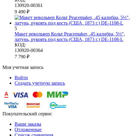
130920-00361
9 490
₽
5
Макет револьвер Кольт Peacemaker, .45 калибра, 5½",
латунь, рукоять под кость (США, 1873 г.) DE-1108-L
КОД:
130920-00364
7 790
₽
Моя учетная запись
Войти
Создать учетную запись
Покупательский сервис
Ваши заказы
Отложенные
Список сравнения