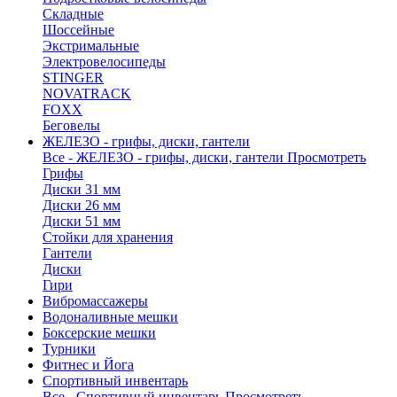
Складные
Шоссейные
Экстримальные
Электровелосипеды
STINGER
NOVATRACK
FOXX
Беговелы
ЖЕЛЕЗО - грифы, диски, гантели
Все - ЖЕЛЕЗО - грифы, диски, гантели
Просмотреть
Грифы
Диски 31 мм
Диски 26 мм
Диски 51 мм
Стойки для хранения
Гантели
Диски
Гири
Вибромассажеры
Водоналивные мешки
Боксерские мешки
Турники
Фитнес и Йога
Спортивный инвентарь
Все - Спортивный инвентарь
Просмотреть