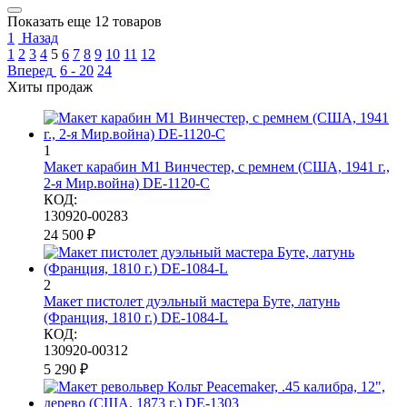
Показать еще 12 товаров
1
Назад
1
2
3
4
5
6
7
8
9
10
11
12
Вперед
6 - 20
24
Хиты продаж
1
Макет карабин М1 Винчестер, с ремнем (США, 1941 г.,
2-я Мир.война) DE-1120-C
КОД:
130920-00283
24 500
₽
2
Макет пистолет дуэльный мастера Буте, латунь
(Франция, 1810 г.) DE-1084-L
КОД:
130920-00312
5 290
₽