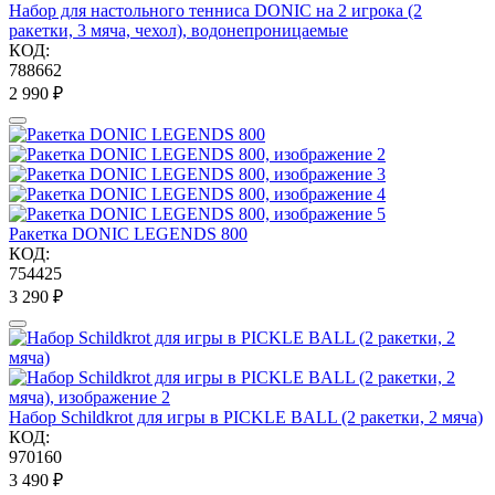
Набор для настольного тенниса DONIC на 2 игрока (2
ракетки, 3 мяча, чехол), водонепроницаемые
КОД:
788662
2 990
₽
Ракетка DONIC LEGENDS 800
КОД:
754425
3 290
₽
Набор Schildkrot для игры в PICKLE BALL (2 ракетки, 2 мяча)
КОД:
970160
3 490
₽