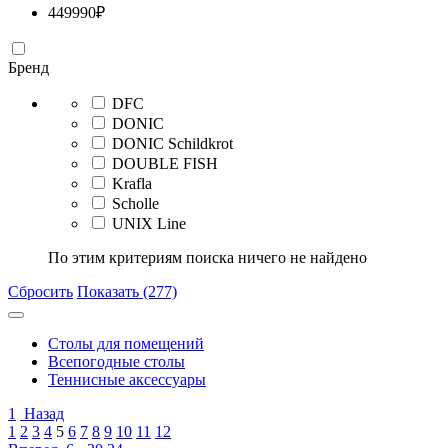
449990
₽
Бренд
DFC
DONIC
DONIC Schildkrot
DOUBLE FISH
Krafla
Scholle
UNIX Line
По этим критериям поиска ничего не найдено
Сбросить
Показать (277)
Столы для помещений
Всепогодные столы
Теннисные аксессуары
1
Назад
1
2
3
4
5
6
7
8
9
10
11
12