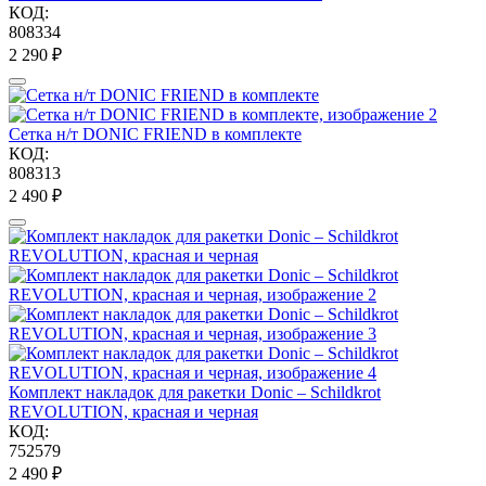
КОД:
808334
2 290
₽
Сетка н/т DONIC FRIEND в комплекте
КОД:
808313
2 490
₽
Комплект накладок для ракетки Donic – Schildkrot
REVOLUTION, красная и черная
КОД:
752579
2 490
₽