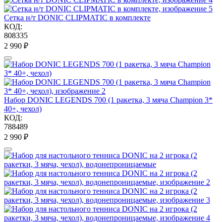
Сетка н/т DONIC CLIPMATIC в комплекте
КОД:
808335
2 990
₽
Набор DONIC LEGENDS 700 (1 ракетка, 3 мяча Champion 3*
40+, чехол)
КОД:
788489
2 990
₽