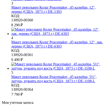
3
Макет револьвер Кольт Peacemaker, .45 калибра, 12",
дерево (США, 1873 г.) DE-1303
КОД:
130920-00360
8 290
₽
4
Макет револьвер Кольт Peacemaker, .45 калибра, 12", лак.
дерево (США, 1873 г.) DE-6303
КОД:
130920-00361
9 490
₽
5
Макет револьвер Кольт Peacemaker, .45 калибра, 5½",
латунь, рукоять под кость (США, 1873 г.) DE-1108-L
КОД:
130920-00364
7 790
₽
Моя учетная запись