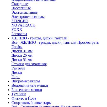
Складные
Шоссейные
Экстримальные
Электровелосипеды
STINGER
NOVATRACK
FOXX
Беговелы
ЖЕЛЕЗО - грифы, диски, гантели
Все - ЖЕЛЕЗО - грифы, диски, гантели
Просмотреть
Грифы
Диски 31 мм
Диски 26 мм
Диски 51 мм
Стойки для хранения
Гантели
Диски
Гири
Вибромассажеры
Водоналивные мешки
Боксерские мешки
Турники
Фитнес и Йога
Спортивный инвентарь
Все - Спортивный инвентарь
Просмотреть