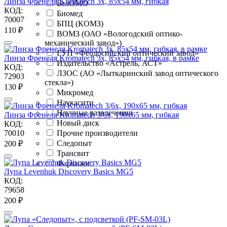
Линза Френеля Kromatech 3x, 85х54 мм, гибкая
БелОМО
КОД:
Биомед
70007
БПЦ (КОМЗ)
‍110‍
₽
ВОМЗ (ОАО «Вологодский оптико-
механический завод»)
ГУП «Феодосийский оптический завод»
Линза Френеля Kromatech 3х, 85х54 мм, гибкая, в рамке
Издательство «Астрель, АСТ»
КОД:
ЛЗОС (АО «Лыткаринский завод оптического
72903
стекла»)
‍130‍
₽
Микромед
Наукасити
Научные развлечения
Линза Френеля Kromatech 3/6x, 190х65 мм, гибкая
Новый диск
КОД:
70010
Прочие производители
Следопыт
‍200‍
₽
Трансвит
Фарвижн
Лупа Levenhuk Discovery Basics MG5
КОД:
79658
‍200‍
₽