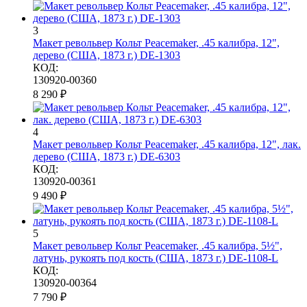
3
Макет револьвер Кольт Peacemaker, .45 калибра, 12",
дерево (США, 1873 г.) DE-1303
КОД:
130920-00360
8 290
₽
4
Макет револьвер Кольт Peacemaker, .45 калибра, 12", лак.
дерево (США, 1873 г.) DE-6303
КОД:
130920-00361
9 490
₽
5
Макет револьвер Кольт Peacemaker, .45 калибра, 5½",
латунь, рукоять под кость (США, 1873 г.) DE-1108-L
КОД:
130920-00364
7 790
₽