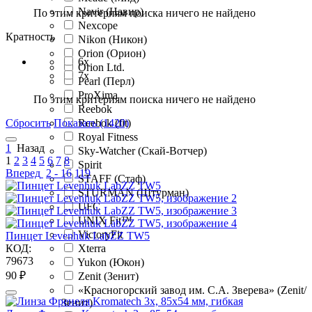
Navir (Навир)
По этим критериям поиска ничего не найдено
Nexcope
Кратность
Nikon (Никон)
Orion (Орион)
6x
Orion Ltd.
7x
Pearl (Перл)
ProXima
По этим критериям поиска ничего не найдено
Reebok
Сбросить
Показать (1420)
Reebok (fit)
Royal Fitness
1
Назад
Sky-Watcher (Скай-Вотчер)
1
2
3
4
5
6
7
8
Spirit
Вперед
2 - 16
119
STAFF (Стаф)
STURMAN (Штурман)
UFC
UNIX Fit™
VictoryFit
Пинцет Levenhuk LabZZ TW5
КОД:
Xterra
79673
Yukon (Юкон)
‍90‍
₽
Zenit (Зенит)
«Красногорский завод им. С.А. Зверева» (Zenit/
Зенит)