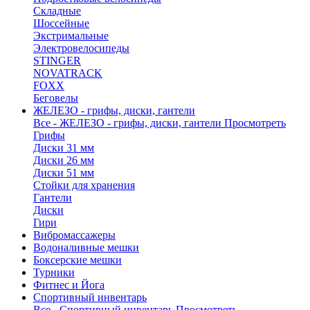
Складные
Шоссейные
Экстримальные
Электровелосипеды
STINGER
NOVATRACK
FOXX
Беговелы
ЖЕЛЕЗО - грифы, диски, гантели
Все - ЖЕЛЕЗО - грифы, диски, гантели
Просмотреть
Грифы
Диски 31 мм
Диски 26 мм
Диски 51 мм
Стойки для хранения
Гантели
Диски
Гири
Вибромассажеры
Водоналивные мешки
Боксерские мешки
Турники
Фитнес и Йога
Спортивный инвентарь
Все - Спортивный инвентарь
Просмотреть