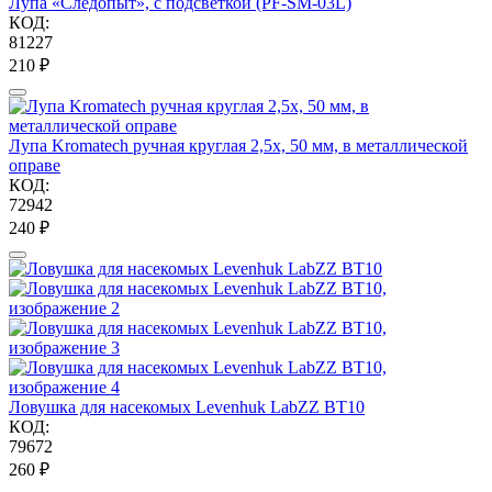
Лупа «Следопыт», с подсветкой (PF-SM-03L)
КОД:
81227
‍210‍
₽
Лупа Kromatech ручная круглая 2,5х, 50 мм, в металлической
оправе
КОД:
72942
‍240‍
₽
Ловушка для насекомых Levenhuk LabZZ BT10
КОД:
79672
‍260‍
₽