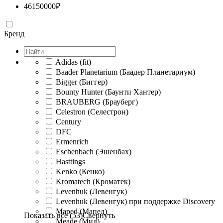
46150000
₽
Бренд
Adidas (fit)
Baader Planetarium (Баадер Планетариум)
Bigger (Биггер)
Bounty Hunter (Баунти Хантер)
BRAUBERG (Брауберг)
Celestron (Селестрон)
Century
DFC
Ermenrich
Eschenbach (Эшенбах)
Hasttings
Kenko (Кенко)
Kromatech (Кроматек)
Levenhuk (Левенгук)
Levenhuk (Левенгук) при поддержке Discovery
Maped (Мапед)
Показать все (53)
Свернуть
Meade (Мид)