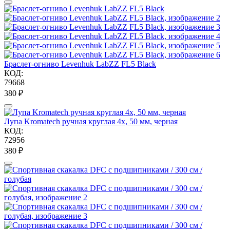
Браслет-огниво Levenhuk LabZZ FL5 Black
КОД:
79668
‍380‍
₽
Лупа Kromatech ручная круглая 4x, 50 мм, черная
КОД:
72956
‍380‍
₽