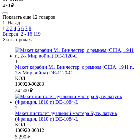
‍430‍
₽
Показать еще 12 товаров
1
Назад
1
2
3
4
5
6
7
8
Вперед
2 - 16
119
Хиты продаж
1
Макет карабин М1 Винчестер, с ремнем (США, 1941 г.,
2-я Мир.война) DE-1120-C
КОД:
130920-00283
24 500
₽
2
Макет пистолет дуэльный мастера Буте, латунь
(Франция, 1810 г.) DE-1084-L
КОД:
130920-00312
5 290
₽