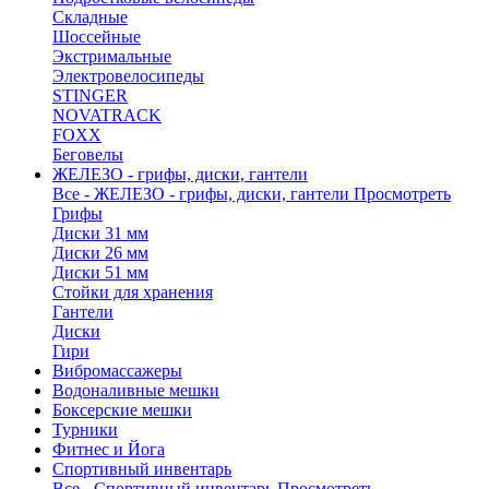
Складные
Шоссейные
Экстримальные
Электровелосипеды
STINGER
NOVATRACK
FOXX
Беговелы
ЖЕЛЕЗО - грифы, диски, гантели
Все - ЖЕЛЕЗО - грифы, диски, гантели
Просмотреть
Грифы
Диски 31 мм
Диски 26 мм
Диски 51 мм
Стойки для хранения
Гантели
Диски
Гири
Вибромассажеры
Водоналивные мешки
Боксерские мешки
Турники
Фитнес и Йога
Спортивный инвентарь
Все - Спортивный инвентарь
Просмотреть