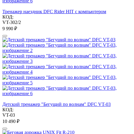
Тренажер наездник DFC Rider HIT с компьютером
КОД:
VT-302/2
9 990
₽
Детский тренажер "Бегущий по волнам" DFC VT-03
КОД:
VT-03
10 490
₽