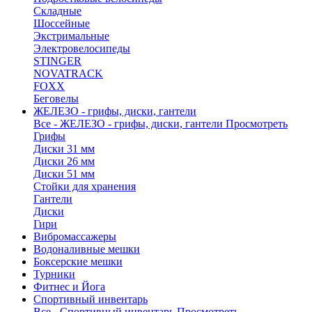
Складные
Шоссейные
Экстримальные
Электровелосипеды
STINGER
NOVATRACK
FOXX
Беговелы
ЖЕЛЕЗО - грифы, диски, гантели
Все - ЖЕЛЕЗО - грифы, диски, гантели
Просмотреть
Грифы
Диски 31 мм
Диски 26 мм
Диски 51 мм
Стойки для хранения
Гантели
Диски
Гири
Вибромассажеры
Водоналивные мешки
Боксерские мешки
Турники
Фитнес и Йога
Спортивный инвентарь
Все - Спортивный инвентарь
Просмотреть