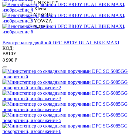
UNIXFIT™
Xterra
YESOUL
YOWZA
Z-UP
Велотренажер двойной DFC B810Y DUAL BIKE MAXI
КОД:
B810Y
8 990
₽