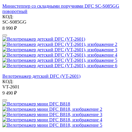
Министеппер со складными поручнями DFC SC-S085GG
поворотный
КОД:
SC-S085GG
8 990
₽
Велотренажер детский DFC (VT-2601)
КОД:
VT-2601
9 490
₽