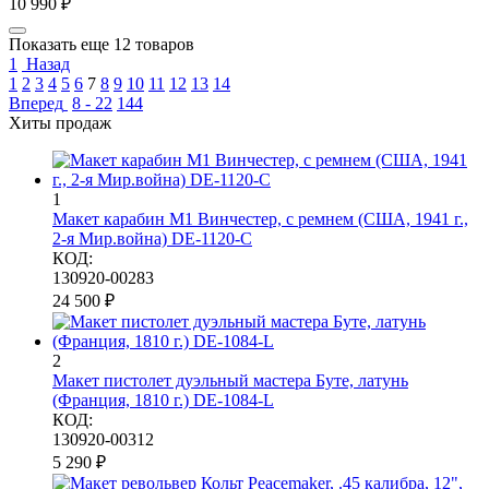
10 990
₽
Показать еще 12 товаров
1
Назад
1
2
3
4
5
6
7
8
9
10
11
12
13
14
Вперед
8 - 22
144
Хиты продаж
1
Макет карабин М1 Винчестер, с ремнем (США, 1941 г.,
2-я Мир.война) DE-1120-C
КОД:
130920-00283
24 500
₽
2
Макет пистолет дуэльный мастера Буте, латунь
(Франция, 1810 г.) DE-1084-L
КОД:
130920-00312
5 290
₽