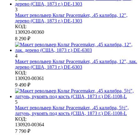
3
Макет револьвер Кольт Peacemaker, .45 калибра, 12",
дерево (США, 1873 г.) DE-1303
КОД:
130920-00360
8 290
₽
4
Макет револьвер Кольт Peacemaker, .45 калибра, 12", лак.
дерево (США, 1873 г.) DE-6303
КОД:
130920-00361
9 490
₽
5
Макет револьвер Кольт Peacemaker, .45 калибра, 5½",
латунь, рукоять под кость (США, 1873 г.) DE-1108-L
КОД:
130920-00364
7 790
₽