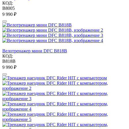
КОД:
B8005
9 990
₽
Велотренажер мини DFC B818B
КОД:
B818B
9 990
₽