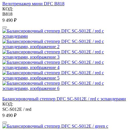
Велотренажер мини DFC B818
КОД:
B818
9 490
₽
Балансировочный степпер DFC SC-S012E / red с эспандерами
КОД:
SC-S012E / red
9 490
₽