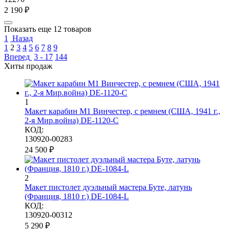
2 190
₽
Показать еще 12 товаров
1
Назад
1
2
3
4
5
6
7
8
9
Вперед
3 - 17
144
Хиты продаж
1
Макет карабин М1 Винчестер, с ремнем (США, 1941 г.,
2-я Мир.война) DE-1120-C
КОД:
130920-00283
24 500
₽
2
Макет пистолет дуэльный мастера Буте, латунь
(Франция, 1810 г.) DE-1084-L
КОД:
130920-00312
5 290
₽