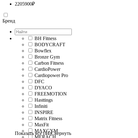
2205900
₽
Бренд
BH Fitness
BODYCRAFT
Bowflex
Bronze Gym
Carbon Fitness
CardioPower
Cardiopower Pro
DFC
DYACO
FREEMOTION
Hasttings
Infiniti
INSPIRE
Matrix Fitness
MaxFit
MAXGYM
Показать все (44)
Свернуть
MERACH