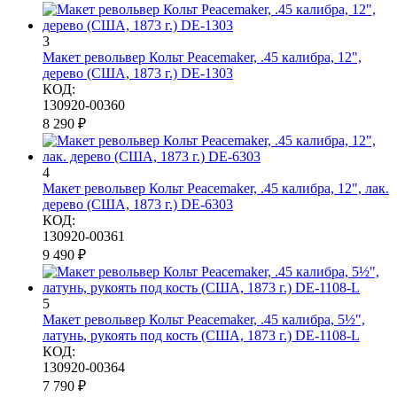
3
Макет револьвер Кольт Peacemaker, .45 калибра, 12",
дерево (США, 1873 г.) DE-1303
КОД:
130920-00360
8 290
₽
4
Макет револьвер Кольт Peacemaker, .45 калибра, 12", лак.
дерево (США, 1873 г.) DE-6303
КОД:
130920-00361
9 490
₽
5
Макет револьвер Кольт Peacemaker, .45 калибра, 5½",
латунь, рукоять под кость (США, 1873 г.) DE-1108-L
КОД:
130920-00364
7 790
₽