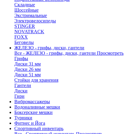
Складные
Шоссейные
Экстримальные
Электровелосипеды
STINGER
NOVATRACK
FOXX
Беговелы
ЖЕЛЕЗО - грифы, диски, гантели
Все - ЖЕЛЕЗО - грифы, диски, гантели
Просмотреть
Грифы
Диски 31 мм
Диски 26 мм
Диски 51 мм
Стойки для хранения
Гантели
Диски
Гири
Вибромассажеры
Водоналивные мешки
Боксерские мешки
Турники
Фитнес и Йога
Спортивный инвентарь
Все - Спортивный инвентарь
Просмотреть