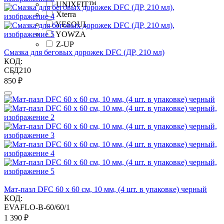
UNIXFIT™
Xterra
YESOUL
YOWZA
Z-UP
Смазка для беговых дорожек DFC (ДР, 210 мл)
КОД:
СБД210
‍850‍
₽
Мат-пазл DFC 60 х 60 см, 10 мм, (4 шт. в упаковке) черный
КОД:
EVAFLO-B-60/60/1
1 390
₽