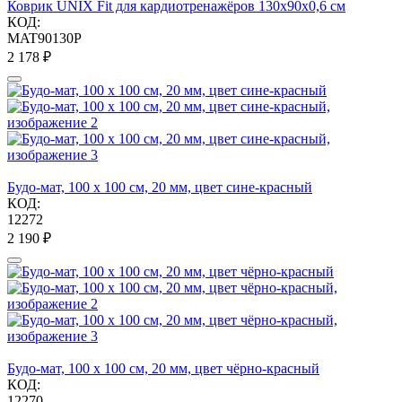
Коврик UNIX Fit для кардиотренажёров 130x90x0,6 см
КОД:
MAT90130P
2 178
₽
Будо-мат, 100 x 100 см, 20 мм, цвет сине-красный
КОД:
12272
2 190
₽
Будо-мат, 100 x 100 см, 20 мм, цвет чёрно-красный
КОД:
12270