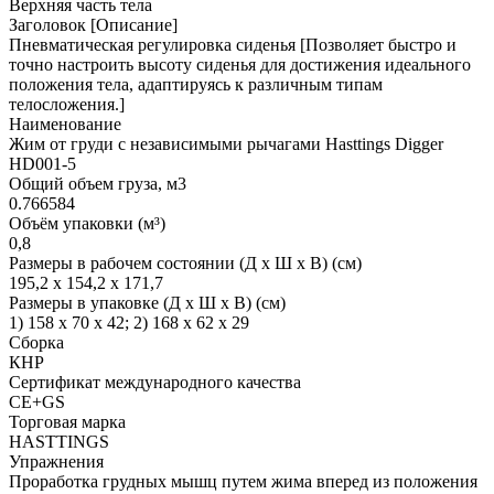
Верхняя часть тела
Заголовок [Описание]
Пневматическая регулировка сиденья [Позволяет быстро и
точно настроить высоту сиденья для достижения идеального
положения тела, адаптируясь к различным типам
телосложения.]
Наименование
Жим от груди с независимыми рычагами Hasttings Digger
HD001-5
Общий объем груза, м3
0.766584
Объём упаковки (м³)
0,8
Размеры в рабочем состоянии (Д х Ш х В) (см)
195,2 х 154,2 х 171,7
Размеры в упаковке (Д х Ш х В) (см)
1) 158 х 70 х 42; 2) 168 х 62 х 29
Сборка
КНР
Сертификат международного качества
CE+GS
Торговая марка
HASTTINGS
Упражнения
Проработка грудных мышц путем жима вперед из положения