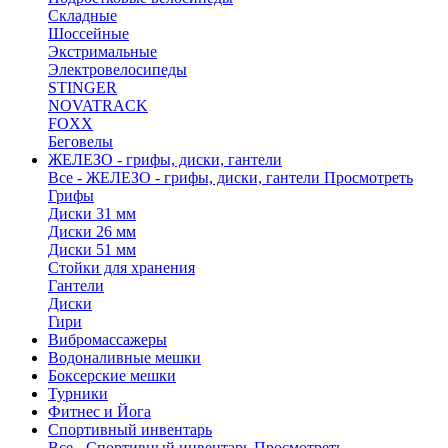
Складные
Шоссейные
Экстримальные
Электровелосипеды
STINGER
NOVATRACK
FOXX
Беговелы
ЖЕЛЕЗО - грифы, диски, гантели
Все - ЖЕЛЕЗО - грифы, диски, гантели
Просмотреть
Грифы
Диски 31 мм
Диски 26 мм
Диски 51 мм
Стойки для хранения
Гантели
Диски
Гири
Вибромассажеры
Водоналивные мешки
Боксерские мешки
Турники
Фитнес и Йога
Спортивный инвентарь
Все - Спортивный инвентарь
Просмотреть