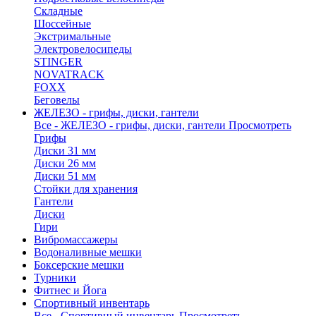
Складные
Шоссейные
Экстримальные
Электровелосипеды
STINGER
NOVATRACK
FOXX
Беговелы
ЖЕЛЕЗО - грифы, диски, гантели
Все - ЖЕЛЕЗО - грифы, диски, гантели
Просмотреть
Грифы
Диски 31 мм
Диски 26 мм
Диски 51 мм
Стойки для хранения
Гантели
Диски
Гири
Вибромассажеры
Водоналивные мешки
Боксерские мешки
Турники
Фитнес и Йога
Спортивный инвентарь
Все - Спортивный инвентарь
Просмотреть