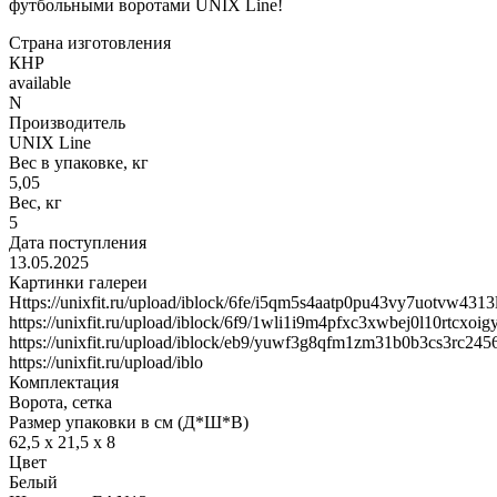
футбольными воротами UNIX Line!
Страна изготовления
КНР
available
N
Производитель
UNIX Line
Вес в упаковке, кг
5,05
Вес, кг
5
Дата поступления
13.05.2025
Картинки галереи
Https://unixfit.ru/upload/iblock/6fe/i5qm5s4aatp0pu43vy7uotvw4313l
https://unixfit.ru/upload/iblock/6f9/1wli1i9m4pfxc3xwbej0l10rtcxoig
https://unixfit.ru/upload/iblock/eb9/yuwf3g8qfm1zm31b0b3cs3rc245
https://unixfit.ru/upload/iblo
Комплектация
Ворота, сетка
Размер упаковки в см (Д*Ш*В)
62,5 x 21,5 x 8
Цвет
Белый