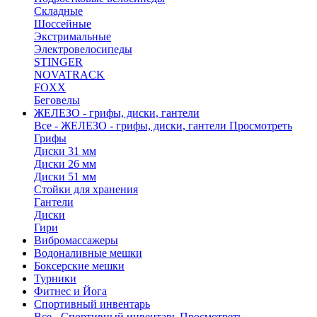
Складные
Шоссейные
Экстримальные
Электровелосипеды
STINGER
NOVATRACK
FOXX
Беговелы
ЖЕЛЕЗО - грифы, диски, гантели
Все - ЖЕЛЕЗО - грифы, диски, гантели
Просмотреть
Грифы
Диски 31 мм
Диски 26 мм
Диски 51 мм
Стойки для хранения
Гантели
Диски
Гири
Вибромассажеры
Водоналивные мешки
Боксерские мешки
Турники
Фитнес и Йога
Спортивный инвентарь
Все - Спортивный инвентарь
Просмотреть