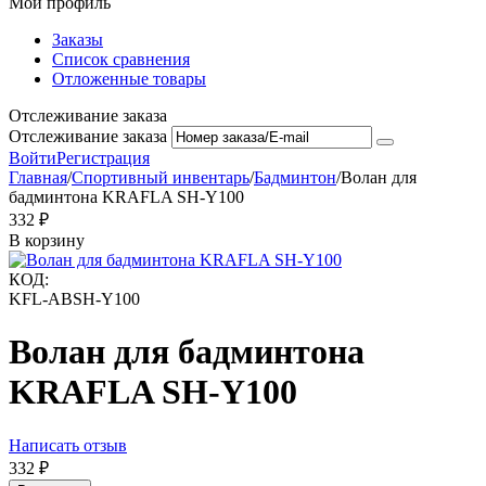
Мой профиль
Заказы
Список сравнения
Отложенные товары
Отслеживание заказа
Отслеживание заказа
Войти
Регистрация
Главная
/
Спортивный инвентарь
/
Бадминтон
/
Волан для
бадминтона KRAFLA SH-Y100
‍332‍
₽
В корзину
КОД:
KFL-ABSH-Y100
Волан для бадминтона
KRAFLA SH-Y100
Написать отзыв
‍332‍
₽