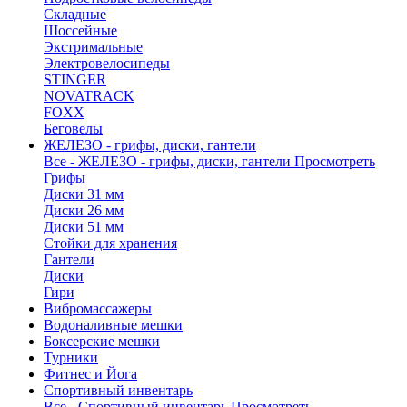
Складные
Шоссейные
Экстримальные
Электровелосипеды
STINGER
NOVATRACK
FOXX
Беговелы
ЖЕЛЕЗО - грифы, диски, гантели
Все - ЖЕЛЕЗО - грифы, диски, гантели
Просмотреть
Грифы
Диски 31 мм
Диски 26 мм
Диски 51 мм
Стойки для хранения
Гантели
Диски
Гири
Вибромассажеры
Водоналивные мешки
Боксерские мешки
Турники
Фитнес и Йога
Спортивный инвентарь
Все - Спортивный инвентарь
Просмотреть