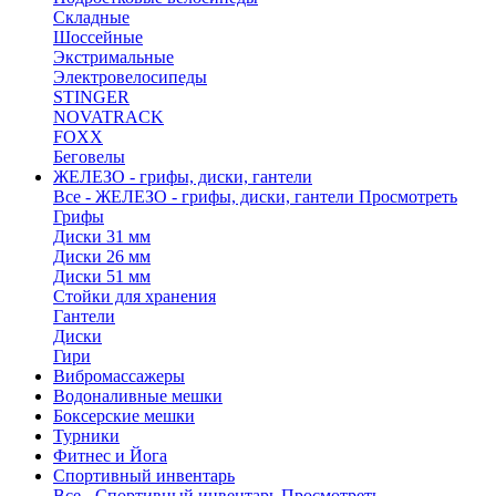
Складные
Шоссейные
Экстримальные
Электровелосипеды
STINGER
NOVATRACK
FOXX
Беговелы
ЖЕЛЕЗО - грифы, диски, гантели
Все - ЖЕЛЕЗО - грифы, диски, гантели
Просмотреть
Грифы
Диски 31 мм
Диски 26 мм
Диски 51 мм
Стойки для хранения
Гантели
Диски
Гири
Вибромассажеры
Водоналивные мешки
Боксерские мешки
Турники
Фитнес и Йога
Спортивный инвентарь
Все - Спортивный инвентарь
Просмотреть