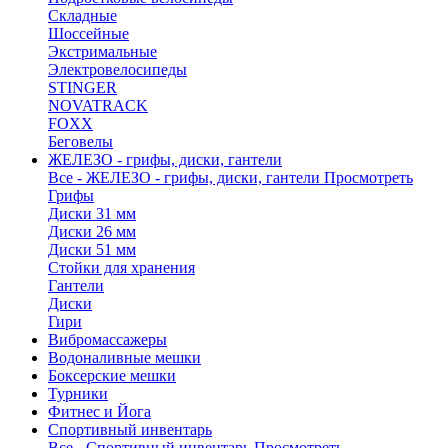
Складные
Шоссейные
Экстримальные
Электровелосипеды
STINGER
NOVATRACK
FOXX
Беговелы
ЖЕЛЕЗО - грифы, диски, гантели
Все - ЖЕЛЕЗО - грифы, диски, гантели
Просмотреть
Грифы
Диски 31 мм
Диски 26 мм
Диски 51 мм
Стойки для хранения
Гантели
Диски
Гири
Вибромассажеры
Водоналивные мешки
Боксерские мешки
Турники
Фитнес и Йога
Спортивный инвентарь
Все - Спортивный инвентарь
Просмотреть