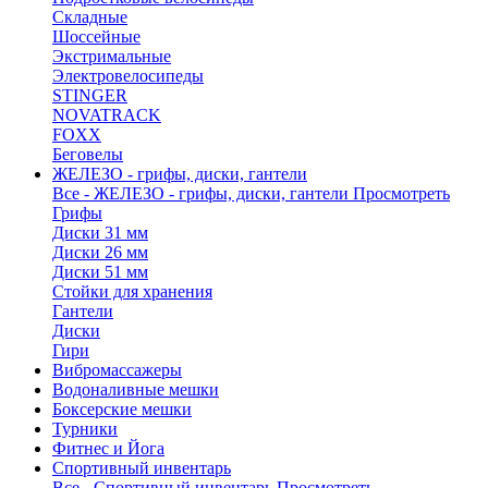
Складные
Шоссейные
Экстримальные
Электровелосипеды
STINGER
NOVATRACK
FOXX
Беговелы
ЖЕЛЕЗО - грифы, диски, гантели
Все - ЖЕЛЕЗО - грифы, диски, гантели
Просмотреть
Грифы
Диски 31 мм
Диски 26 мм
Диски 51 мм
Стойки для хранения
Гантели
Диски
Гири
Вибромассажеры
Водоналивные мешки
Боксерские мешки
Турники
Фитнес и Йога
Спортивный инвентарь
Все - Спортивный инвентарь
Просмотреть