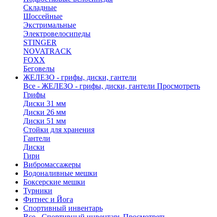
Складные
Шоссейные
Экстримальные
Электровелосипеды
STINGER
NOVATRACK
FOXX
Беговелы
ЖЕЛЕЗО - грифы, диски, гантели
Все - ЖЕЛЕЗО - грифы, диски, гантели
Просмотреть
Грифы
Диски 31 мм
Диски 26 мм
Диски 51 мм
Стойки для хранения
Гантели
Диски
Гири
Вибромассажеры
Водоналивные мешки
Боксерские мешки
Турники
Фитнес и Йога
Спортивный инвентарь
Все - Спортивный инвентарь
Просмотреть