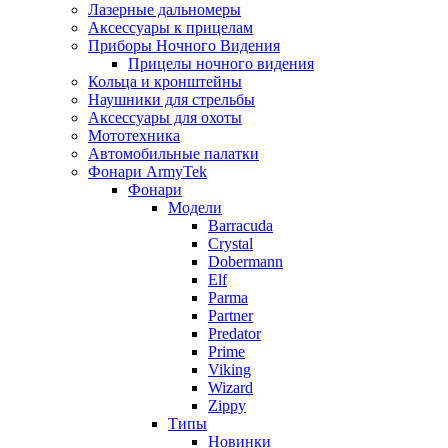
Лазерные дальномеры
Аксессуары к прицелам
Приборы Ночного Видения
Прицелы ночного видения
Кольца и кронштейны
Наушники для стрельбы
Аксессуары для охоты
Мототехника
Автомобильные палатки
Фонари ArmyTek
Фонари
Модели
Barracuda
Crystal
Dobermann
Elf
Parma
Partner
Predator
Prime
Viking
Wizard
Zippy
Типы
Новинки