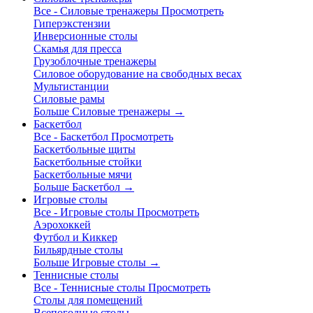
Все - Силовые тренажеры
Просмотреть
Гиперэкстензии
Инверсионные столы
Скамья для пресса
Грузоблочные тренажеры
Силовое оборудование на свободных весах
Мультистанции
Силовые рамы
Больше Силовые тренажеры
→
Баскетбол
Все - Баскетбол
Просмотреть
Баскетбольные щиты
Баскетбольные стойки
Баскетбольные мячи
Больше Баскетбол
→
Игровые столы
Все - Игровые столы
Просмотреть
Аэрохоккей
Футбол и Киккер
Бильярдные столы
Больше Игровые столы
→
Теннисные столы
Все - Теннисные столы
Просмотреть
Столы для помещений
Всепогодные столы