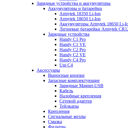
Зарядные устройства и аккумуляторы
Аккумуляторы и батарейки
Armytek 18350 Li-Ion
Armytek 18650 Li-Ion
Аккумуляторы Armytek 18650 Li-
Литиевые батарейки Armytek CR
Зарядные устройства
Handy C1 Pro
Handy C1 VE
Handy C2 Pro
Handy C2 VE
Handy C4 Pro
Uni C4
Аксессуары
Выносные кнопки
Запасные комплектующие
Зарядные Magnet-USB
Кабель
Налобные крепления
Сетевой адаптер
Тейлкапы
Крепления
Сигнальные жезлы
Смазка
Фильтры