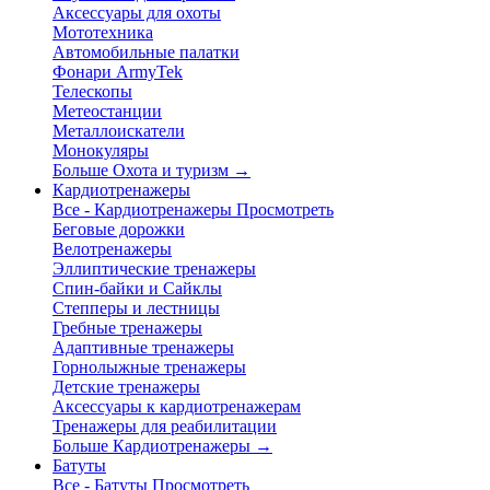
Аксессуары для охоты
Мототехника
Автомобильные палатки
Фонари ArmyTek
Телескопы
Метеостанции
Металлоискатели
Монокуляры
Больше Охота и туризм
→
Кардиотренажеры
Все - Кардиотренажеры
Просмотреть
Беговые дорожки
Велотренажеры
Эллиптические тренажеры
Спин-байки и Сайклы
Степперы и лестницы
Гребные тренажеры
Адаптивные тренажеры
Горнолыжные тренажеры
Детские тренажеры
Аксессуары к кардиотренажерам
Тренажеры для реабилитации
Больше Кардиотренажеры
→
Батуты
Все - Батуты
Просмотреть