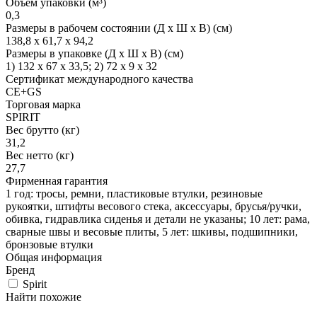
Объём упаковки (м³)
0,3
Размеры в рабочем состоянии (Д х Ш х В) (см)
138,8 x 61,7 x 94,2
Размеры в упаковке (Д х Ш х В) (см)
1) 132 х 67 х 33,5; 2) 72 х 9 х 32
Сертификат международного качества
CE+GS
Торговая марка
SPIRIT
Вес брутто (кг)
31,2
Вес нетто (кг)
27,7
Фирменная гарантия
1 год: тросы, ремни, пластиковые втулки, резиновые
рукоятки, штифты весового стека, аксессуары, брусья/ручки,
обивка, гидравлика сиденья и детали не указаны; 10 лет: рама,
сварные швы и весовые плиты, 5 лет: шкивы, подшипники,
бронзовые втулки
Общая информация
Бренд
Spirit
Найти похожие