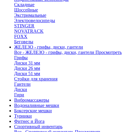
Складные
Шоссейные
Экстримальные
Электровелосипеды
STINGER
NOVATRACK
FOXX
Беговелы
ЖЕЛЕЗО - грифы, диски, гантели
Все - ЖЕЛЕЗО - грифы, диски, гантели
Просмотреть
Грифы
Диски 31 мм
Диски 26 мм
Диски 51 мм
Стойки для хранения
Гантели
Диски
Гири
Вибромассажеры
Водоналивные мешки
Боксерские мешки
Турники
Фитнес и Йога
Спортивный инвентарь
Все - Спортивный инвентарь
Просмотреть