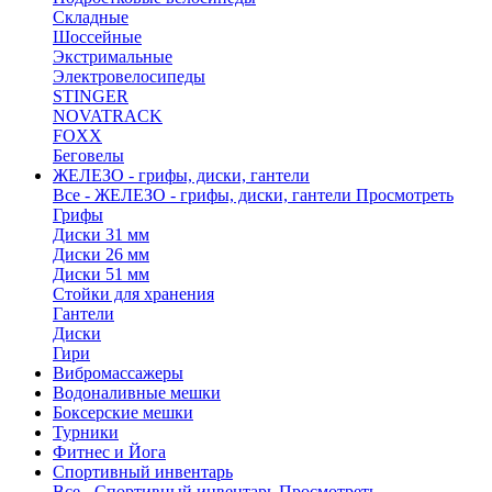
Складные
Шоссейные
Экстримальные
Электровелосипеды
STINGER
NOVATRACK
FOXX
Беговелы
ЖЕЛЕЗО - грифы, диски, гантели
Все - ЖЕЛЕЗО - грифы, диски, гантели
Просмотреть
Грифы
Диски 31 мм
Диски 26 мм
Диски 51 мм
Стойки для хранения
Гантели
Диски
Гири
Вибромассажеры
Водоналивные мешки
Боксерские мешки
Турники
Фитнес и Йога
Спортивный инвентарь
Все - Спортивный инвентарь
Просмотреть