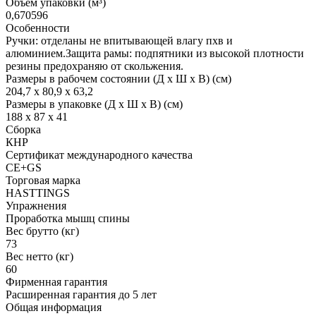
Объём упаковки (м³)
0,670596
Особенности
Ручки: отделаны не впитывающей влагу пхв и
алюминием.Защита рамы: подпятники из высокой плотности
резины предохраняю от скольжения.
Размеры в рабочем состоянии (Д х Ш х В) (см)
204,7 х 80,9 х 63,2
Размеры в упаковке (Д х Ш х В) (см)
188 х 87 х 41
Сборка
КНР
Сертификат международного качества
CE+GS
Торговая марка
HASTTINGS
Упражнения
Проработка мышц спины
Вес брутто (кг)
73
Вес нетто (кг)
60
Фирменная гарантия
Расширенная гарантия до 5 лет
Общая информация