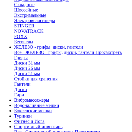
Складные
Шоссейные
Экстримальные
Электровелосипеды
STINGER
NOVATRACK
FOXX
Беговелы
ЖЕЛЕЗО - грифы, диски, гантели
Все - ЖЕЛЕЗО - грифы, диски, гантели
Просмотреть
Грифы
Диски 31 мм
Диски 26 мм
Диски 51 мм
Стойки для хранения
Гантели
Диски
Гири
Вибромассажеры
Водоналивные мешки
Боксерские мешки
Турники
Фитнес и Йога
Спортивный инвентарь
Все - Спортивный инвентарь
Просмотреть