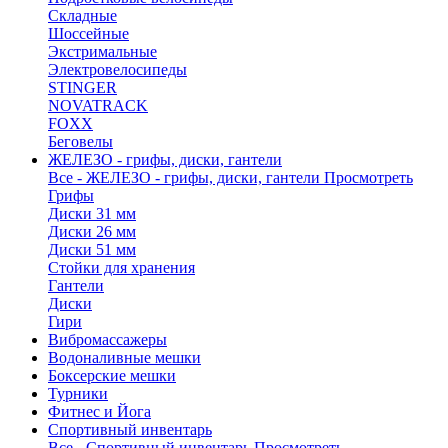
Складные
Шоссейные
Экстримальные
Электровелосипеды
STINGER
NOVATRACK
FOXX
Беговелы
ЖЕЛЕЗО - грифы, диски, гантели
Все - ЖЕЛЕЗО - грифы, диски, гантели
Просмотреть
Грифы
Диски 31 мм
Диски 26 мм
Диски 51 мм
Стойки для хранения
Гантели
Диски
Гири
Вибромассажеры
Водоналивные мешки
Боксерские мешки
Турники
Фитнес и Йога
Спортивный инвентарь
Все - Спортивный инвентарь
Просмотреть