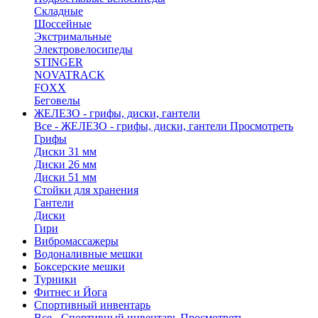
Складные
Шоссейные
Экстримальные
Электровелосипеды
STINGER
NOVATRACK
FOXX
Беговелы
ЖЕЛЕЗО - грифы, диски, гантели
Все - ЖЕЛЕЗО - грифы, диски, гантели
Просмотреть
Грифы
Диски 31 мм
Диски 26 мм
Диски 51 мм
Стойки для хранения
Гантели
Диски
Гири
Вибромассажеры
Водоналивные мешки
Боксерские мешки
Турники
Фитнес и Йога
Спортивный инвентарь
Все - Спортивный инвентарь
Просмотреть