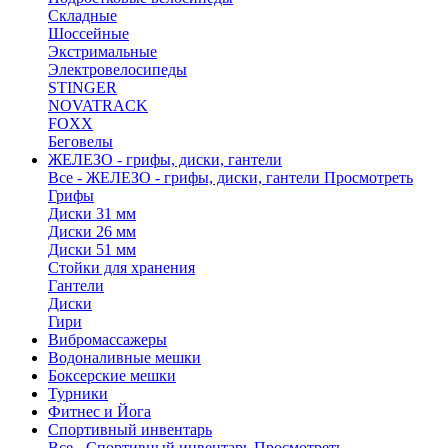
Складные
Шоссейные
Экстримальные
Электровелосипеды
STINGER
NOVATRACK
FOXX
Беговелы
ЖЕЛЕЗО - грифы, диски, гантели
Все - ЖЕЛЕЗО - грифы, диски, гантели
Просмотреть
Грифы
Диски 31 мм
Диски 26 мм
Диски 51 мм
Стойки для хранения
Гантели
Диски
Гири
Вибромассажеры
Водоналивные мешки
Боксерские мешки
Турники
Фитнес и Йога
Спортивный инвентарь
Все - Спортивный инвентарь
Просмотреть