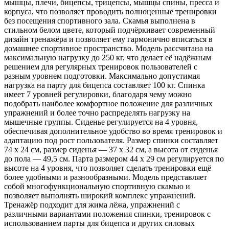
мышцы, плечи, бицепсы, трицепсы, мышцы спины, пресса и
корпуса, что позволяет проводить полноценные тренировки
без посещения спортивного зала. Скамья выполнена в
стильном белом цвете, который подчёркивает современный
дизайн тренажёра и позволяет ему гармонично вписаться в
домашнее спортивное пространство. Модель рассчитана на
максимальную нагрузку до 250 кг, что делает её надёжным
решением для регулярных тренировок пользователей с
разным уровнем подготовки. Максимально допустимая
нагрузка на парту для бицепса составляет 100 кг. Спинка
имеет 7 уровней регулировки, благодаря чему можно
подобрать наиболее комфортное положение для различных
упражнений и более точно распределять нагрузку на
мышечные группы. Сиденье регулируется на 4 уровня,
обеспечивая дополнительное удобство во время тренировок и
адаптацию под рост пользователя. Размер спинки составляет
74 х 24 см, размер сиденья — 37 х 32 см, а высота от сиденья
до пола — 49,5 см. Парта размером 44 х 29 см регулируется по
высоте на 4 уровня, что позволяет сделать тренировки ещё
более удобными и разнообразными. Модель представляет
собой многофункциональную спортивную скамью и
позволяет выполнять широкий комплекс упражнений.
Тренажёр подходит для жима лёжа, упражнений с
различными вариантами положения спинки, тренировок с
использованием парты для бицепса и других силовых