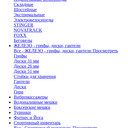
Складные
Шоссейные
Экстримальные
Электровелосипеды
STINGER
NOVATRACK
FOXX
Беговелы
ЖЕЛЕЗО - грифы, диски, гантели
Все - ЖЕЛЕЗО - грифы, диски, гантели
Просмотреть
Грифы
Диски 31 мм
Диски 26 мм
Диски 51 мм
Стойки для хранения
Гантели
Диски
Гири
Вибромассажеры
Водоналивные мешки
Боксерские мешки
Турники
Фитнес и Йога
Спортивный инвентарь
Все - Спортивный инвентарь
Просмотреть