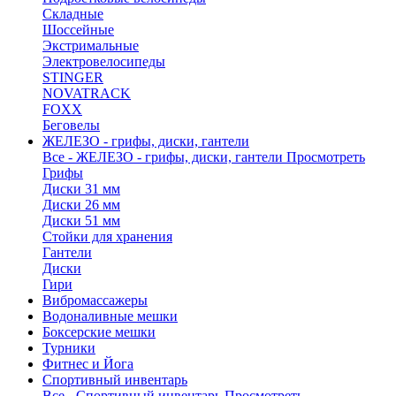
Складные
Шоссейные
Экстримальные
Электровелосипеды
STINGER
NOVATRACK
FOXX
Беговелы
ЖЕЛЕЗО - грифы, диски, гантели
Все - ЖЕЛЕЗО - грифы, диски, гантели
Просмотреть
Грифы
Диски 31 мм
Диски 26 мм
Диски 51 мм
Стойки для хранения
Гантели
Диски
Гири
Вибромассажеры
Водоналивные мешки
Боксерские мешки
Турники
Фитнес и Йога
Спортивный инвентарь
Все - Спортивный инвентарь
Просмотреть