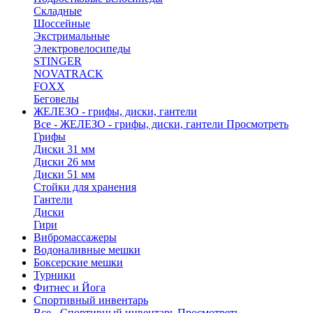
Складные
Шоссейные
Экстримальные
Электровелосипеды
STINGER
NOVATRACK
FOXX
Беговелы
ЖЕЛЕЗО - грифы, диски, гантели
Все - ЖЕЛЕЗО - грифы, диски, гантели
Просмотреть
Грифы
Диски 31 мм
Диски 26 мм
Диски 51 мм
Стойки для хранения
Гантели
Диски
Гири
Вибромассажеры
Водоналивные мешки
Боксерские мешки
Турники
Фитнес и Йога
Спортивный инвентарь
Все - Спортивный инвентарь
Просмотреть