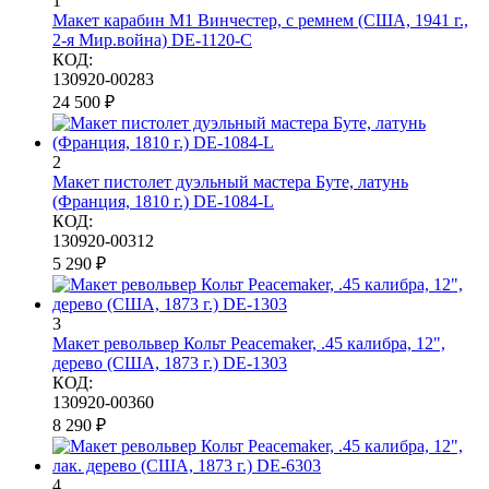
1
Макет карабин М1 Винчестер, с ремнем (США, 1941 г.,
2-я Мир.война) DE-1120-C
КОД:
130920-00283
24 500
₽
2
Макет пистолет дуэльный мастера Буте, латунь
(Франция, 1810 г.) DE-1084-L
КОД:
130920-00312
5 290
₽
3
Макет револьвер Кольт Peacemaker, .45 калибра, 12",
дерево (США, 1873 г.) DE-1303
КОД:
130920-00360
8 290
₽
4