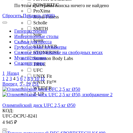
POWERTEC
По этим критериям поиска ничего не найдено
ProXima
Сбросить
Показать (1809)
Royal Fitness
Scholle
SMITH
Гиперэкстензии
Sole
Инверсионные столы
Spirit
Скамья для пресса
STEELVER
Грузоблочные тренажеры
Силовое оборудование на свободных весах
STONERISE
Мультистанции
Svensson Body Labs
Силовые рамы
TRUE
UFC
1
Назад
UNIX Fit
1
2
3
4
5
6
7
8
9
10
11
UNIX Fit™
Вперед
5 - 19
151
WEIDER
Z-UP
Олимпийский диск UFC 2,5 кг Ø50
КОД:
UFC-DCPU-8241
4 945
₽