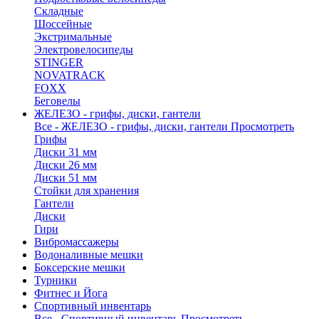
Складные
Шоссейные
Экстримальные
Электровелосипеды
STINGER
NOVATRACK
FOXX
Беговелы
ЖЕЛЕЗО - грифы, диски, гантели
Все - ЖЕЛЕЗО - грифы, диски, гантели
Просмотреть
Грифы
Диски 31 мм
Диски 26 мм
Диски 51 мм
Стойки для хранения
Гантели
Диски
Гири
Вибромассажеры
Водоналивные мешки
Боксерские мешки
Турники
Фитнес и Йога
Спортивный инвентарь
Все - Спортивный инвентарь
Просмотреть