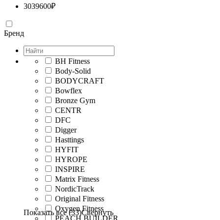
3039600
₽
Бренд
BH Fitness
Body-Solid
BODYCRAFT
Bowflex
Bronze Gym
CENTR
DFC
Digger
Hasttings
HYFIT
HYROPE
INSPIRE
Matrix Fitness
NordicTrack
Original Fitness
Oxygen Fitness
Показать все (33)
Свернуть
PEACH BUILDER