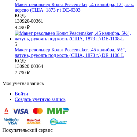
Макет револьвер Кольт Peacemaker, .45 калибра, 12", лак.
дерево (США, 1873 г.) DE-6303
КОД:
130920-00361
9 490
₽
5
Макет револьвер Кольт Peacemaker, .45 калибра, 5½",
латунь, рукоять под кость (США, 1873 г.) DE-1108-L
КОД:
130920-00364
7 790
₽
Моя учетная запись
Войти
Создать учетную запись
Покупательский сервис