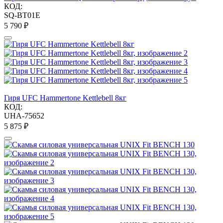
КОД:
SQ-BT01E
5 790
₽
Гиря UFC Hammertone Kettlebell 8кг
КОД:
UHA-75652
5 875
₽