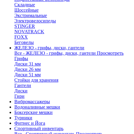
Складные
Шоссейные
Экстримальные
Электровелосипеды
STINGER
NOVATRACK
FOXX
Беговелы
ЖЕЛЕЗО - грифы, диски, гантели
Все - ЖЕЛЕЗО - грифы, диски, гантели
Просмотреть
Грифы
Диски 31 мм
Диски 26 мм
Диски 51 мм
Стойки для хранения
Гантели
Диски
Гири
Вибромассажеры
Водоналивные мешки
Боксерские мешки
Турники
Фитнес и Йога
Спортивный инвентарь
Все - Спортивный инвентарь
Просмотреть