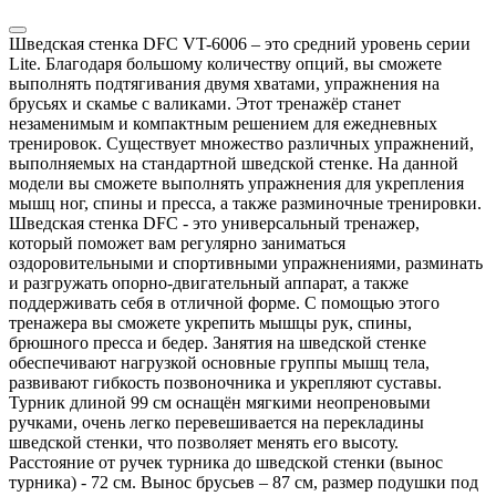
Шведская стенка DFC VT-6006 – это средний уровень серии
Lite. Благодаря большому количеству опций, вы сможете
выполнять подтягивания двумя хватами, упражнения на
брусьях и скамье с валиками. Этот тренажёр станет
незаменимым и компактным решением для ежедневных
тренировок. Существует множество различных упражнений,
выполняемых на стандартной шведской стенке. На данной
модели вы сможете выполнять упражнения для укрепления
мышц ног, спины и пресса, а также разминочные тренировки.
Шведская стенка DFC - это универсальный тренажер,
который поможет вам регулярно заниматься
оздоровительными и спортивными упражнениями, разминать
и разгружать опорно-двигательный аппарат, а также
поддерживать себя в отличной форме. С помощью этого
тренажера вы сможете укрепить мышцы рук, спины,
брюшного пресса и бедер. Занятия на шведской стенке
обеспечивают нагрузкой основные группы мышц тела,
развивают гибкость позвоночника и укрепляют суставы.
Турник длиной 99 см оснащён мягкими неопреновыми
ручками, очень легко перевешивается на перекладины
шведской стенки, что позволяет менять его высоту.
Расстояние от ручек турника до шведской стенки (вынос
турника) - 72 см. Вынос брусьев – 87 см, размер подушки под