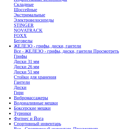
Складные
Шоссейные
Экстримальные
Электровелосипеды
STINGER
NOVATRACK
FOXX
Беговелы
ЖЕЛЕЗО - грифы, диски, гантели
Все - ЖЕЛЕЗО - грифы, диски, гантели
Просмотреть
Грифы
Диски 31 мм
Диски 26 мм
Диски 51 мм
Стойки для хранения
Гантели
Диски
Гири
Вибромассажеры
Водоналивные мешки
Боксерские мешки
Турники
Фитнес и Йога
Спортивный инвентарь
Все - Спортивный инвентарь
Просмотреть