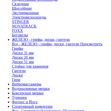
Складные
Шоссейные
Экстримальные
Электровелосипеды
STINGER
NOVATRACK
FOXX
Беговелы
ЖЕЛЕЗО - грифы, диски, гантели
Все - ЖЕЛЕЗО - грифы, диски, гантели
Просмотреть
Грифы
Диски 31 мм
Диски 26 мм
Диски 51 мм
Стойки для хранения
Гантели
Диски
Гири
Вибромассажеры
Водоналивные мешки
Боксерские мешки
Турники
Фитнес и Йога
Спортивный инвентарь
Все - Спортивный инвентарь
Просмотреть