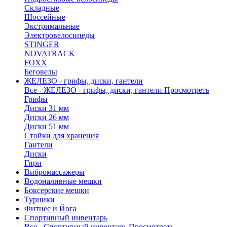
Складные
Шоссейные
Экстримальные
Электровелосипеды
STINGER
NOVATRACK
FOXX
Беговелы
ЖЕЛЕЗО - грифы, диски, гантели
Все - ЖЕЛЕЗО - грифы, диски, гантели
Просмотреть
Грифы
Диски 31 мм
Диски 26 мм
Диски 51 мм
Стойки для хранения
Гантели
Диски
Гири
Вибромассажеры
Водоналивные мешки
Боксерские мешки
Турники
Фитнес и Йога
Спортивный инвентарь
Все - Спортивный инвентарь
Просмотреть