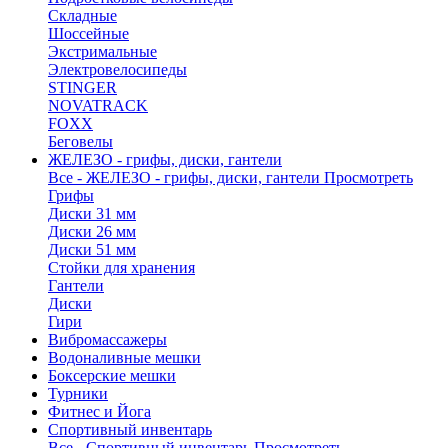
Складные
Шоссейные
Экстримальные
Электровелосипеды
STINGER
NOVATRACK
FOXX
Беговелы
ЖЕЛЕЗО - грифы, диски, гантели
Все - ЖЕЛЕЗО - грифы, диски, гантели
Просмотреть
Грифы
Диски 31 мм
Диски 26 мм
Диски 51 мм
Стойки для хранения
Гантели
Диски
Гири
Вибромассажеры
Водоналивные мешки
Боксерские мешки
Турники
Фитнес и Йога
Спортивный инвентарь
Все - Спортивный инвентарь
Просмотреть