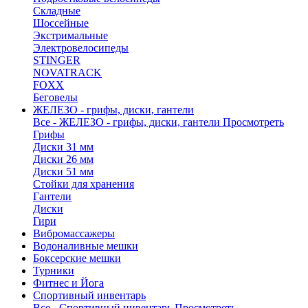
Складные
Шоссейные
Экстримальные
Электровелосипеды
STINGER
NOVATRACK
FOXX
Беговелы
ЖЕЛЕЗО - грифы, диски, гантели
Все - ЖЕЛЕЗО - грифы, диски, гантели
Просмотреть
Грифы
Диски 31 мм
Диски 26 мм
Диски 51 мм
Стойки для хранения
Гантели
Диски
Гири
Вибромассажеры
Водоналивные мешки
Боксерские мешки
Турники
Фитнес и Йога
Спортивный инвентарь
Все - Спортивный инвентарь
Просмотреть