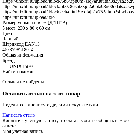
Https://unixfit.ru/upload/iblock/5b6/3pn0m7zrq7aruuuthh3s2yza2b2r
https://unixfit.ru/upload/iblock/5f3/z86s6t3xgj2a6bta98n00qdatsx2sw
https://unixfit.ru/upload/iblock/ccb/q9uf39xofajp1a752dbnb2sbwhoay
https://unixfit.ru/upload/iblo
Размер упаковки в см (Д*Ш*В)
5 мест: 230 х 80 х 60 см
Цвет
Черный
Штрихкод EAN13
4678598518014
Общая информация
Бренд
UNIX Fit™
Найти похожие
Отзывы не найдены
Оставить отзыв на этот товар
Поделитесь мнением с другими покупателями
Написать отзыв
Войдите в учётную запись, чтобы мы могли сообщить вам об
ответе
Моя учетная запись