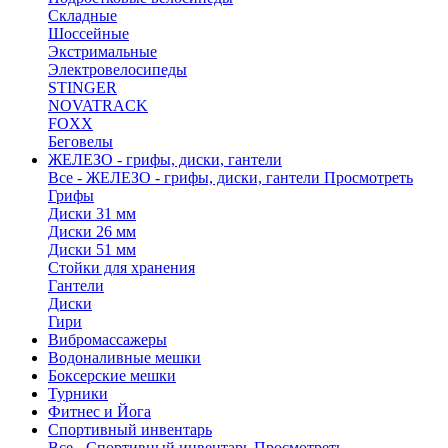
Складные
Шоссейные
Экстримальные
Электровелосипеды
STINGER
NOVATRACK
FOXX
Беговелы
ЖЕЛЕЗО - грифы, диски, гантели
Все - ЖЕЛЕЗО - грифы, диски, гантели
Просмотреть
Грифы
Диски 31 мм
Диски 26 мм
Диски 51 мм
Стойки для хранения
Гантели
Диски
Гири
Вибромассажеры
Водоналивные мешки
Боксерские мешки
Турники
Фитнес и Йога
Спортивный инвентарь
Все - Спортивный инвентарь
Просмотреть