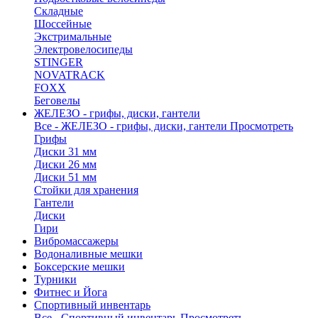
Складные
Шоссейные
Экстримальные
Электровелосипеды
STINGER
NOVATRACK
FOXX
Беговелы
ЖЕЛЕЗО - грифы, диски, гантели
Все - ЖЕЛЕЗО - грифы, диски, гантели
Просмотреть
Грифы
Диски 31 мм
Диски 26 мм
Диски 51 мм
Стойки для хранения
Гантели
Диски
Гири
Вибромассажеры
Водоналивные мешки
Боксерские мешки
Турники
Фитнес и Йога
Спортивный инвентарь
Все - Спортивный инвентарь
Просмотреть