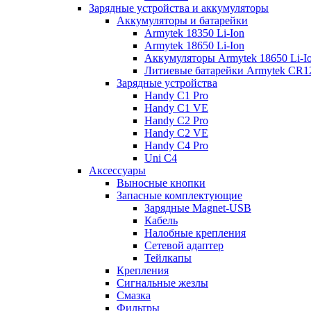
Зарядные устройства и аккумуляторы
Аккумуляторы и батарейки
Armytek 18350 Li-Ion
Armytek 18650 Li-Ion
Аккумуляторы Armytek 18650 Li-
Литиевые батарейки Armytek CR
Зарядные устройства
Handy C1 Pro
Handy C1 VE
Handy C2 Pro
Handy C2 VE
Handy C4 Pro
Uni C4
Аксессуары
Выносные кнопки
Запасные комплектующие
Зарядные Magnet-USB
Кабель
Налобные крепления
Сетевой адаптер
Тейлкапы
Крепления
Сигнальные жезлы
Смазка
Фильтры