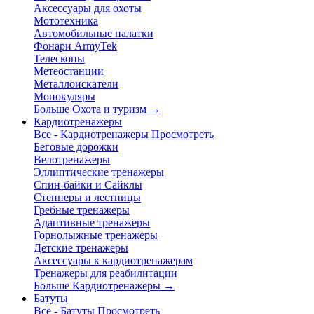
Аксессуары для охоты
Мототехника
Автомобильные палатки
Фонари ArmyTek
Телескопы
Метеостанции
Металлоискатели
Монокуляры
Больше Охота и туризм
→
Кардиотренажеры
Все - Кардиотренажеры
Просмотреть
Беговые дорожки
Велотренажеры
Эллиптические тренажеры
Спин-байки и Сайклы
Степперы и лестницы
Гребные тренажеры
Адаптивные тренажеры
Горнолыжные тренажеры
Детские тренажеры
Аксессуары к кардиотренажерам
Тренажеры для реабилитации
Больше Кардиотренажеры
→
Батуты
Все - Батуты
Просмотреть