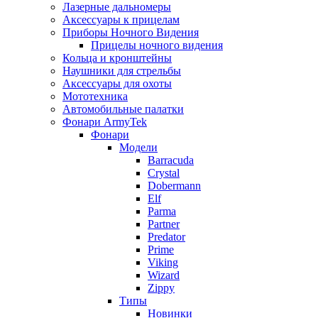
Лазерные дальномеры
Аксессуары к прицелам
Приборы Ночного Видения
Прицелы ночного видения
Кольца и кронштейны
Наушники для стрельбы
Аксессуары для охоты
Мототехника
Автомобильные палатки
Фонари ArmyTek
Фонари
Модели
Barracuda
Crystal
Dobermann
Elf
Parma
Partner
Predator
Prime
Viking
Wizard
Zippy
Типы
Новинки