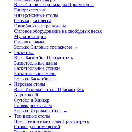
Все - Силовые тренажеры
Просмотреть
Гиперэкстензии
Инверсионные столы
Скамья для пресса
Грузоблочные тренажеры
Силовое оборудование на свободных весах
Мультистанции
Силовые рамы
Больше Силовые тренажеры
→
Баскетбол
Все - Баскетбол
Просмотреть
Баскетбольные щиты
Баскетбольные стойки
Баскетбольные мячи
Больше Баскетбол
→
Игровые столы
Все - Игровые столы
Просмотреть
Аэрохоккей
Футбол и Киккер
Бильярдные столы
Больше Игровые столы
→
Теннисные столы
Все - Теннисные столы
Просмотреть
Столы для помещений
Всепогодные столы