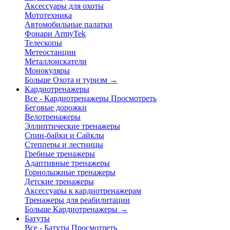
Аксессуары для охоты
Мототехника
Автомобильные палатки
Фонари ArmyTek
Телескопы
Метеостанции
Металлоискатели
Монокуляры
Больше Охота и туризм
→
Кардиотренажеры
Все - Кардиотренажеры
Просмотреть
Беговые дорожки
Велотренажеры
Эллиптические тренажеры
Спин-байки и Сайклы
Степперы и лестницы
Гребные тренажеры
Адаптивные тренажеры
Горнолыжные тренажеры
Детские тренажеры
Аксессуары к кардиотренажерам
Тренажеры для реабилитации
Больше Кардиотренажеры
→
Батуты
Все - Батуты
Просмотреть