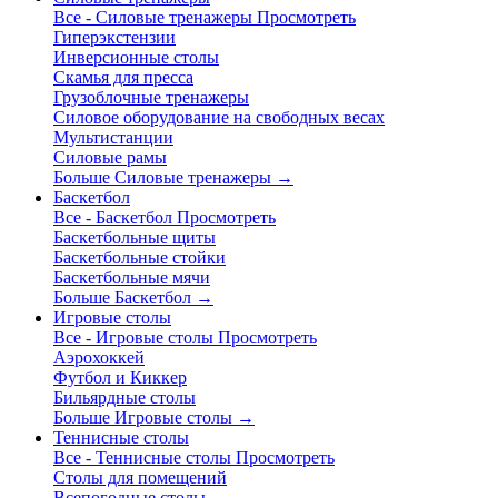
Все - Силовые тренажеры
Просмотреть
Гиперэкстензии
Инверсионные столы
Скамья для пресса
Грузоблочные тренажеры
Силовое оборудование на свободных весах
Мультистанции
Силовые рамы
Больше Силовые тренажеры
→
Баскетбол
Все - Баскетбол
Просмотреть
Баскетбольные щиты
Баскетбольные стойки
Баскетбольные мячи
Больше Баскетбол
→
Игровые столы
Все - Игровые столы
Просмотреть
Аэрохоккей
Футбол и Киккер
Бильярдные столы
Больше Игровые столы
→
Теннисные столы
Все - Теннисные столы
Просмотреть
Столы для помещений
Всепогодные столы