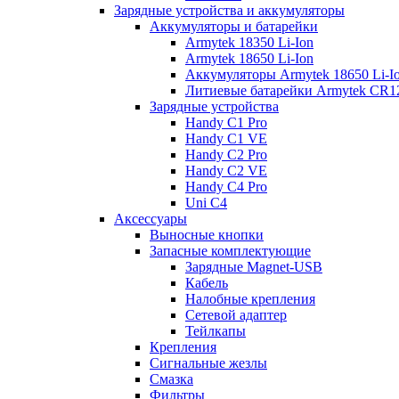
Зарядные устройства и аккумуляторы
Аккумуляторы и батарейки
Armytek 18350 Li-Ion
Armytek 18650 Li-Ion
Аккумуляторы Armytek 18650 Li-
Литиевые батарейки Armytek CR
Зарядные устройства
Handy C1 Pro
Handy C1 VE
Handy C2 Pro
Handy C2 VE
Handy C4 Pro
Uni C4
Аксессуары
Выносные кнопки
Запасные комплектующие
Зарядные Magnet-USB
Кабель
Налобные крепления
Сетевой адаптер
Тейлкапы
Крепления
Сигнальные жезлы
Смазка
Фильтры