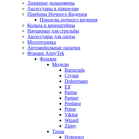
Лазерные дальномеры
Аксессуары к прицелам
Приборы Ночного Видения
Прицелы ночного видения
Кольца и кронштейны
Наушники для стрельбы
Аксессуары для охоты
Мототехника
Автомобильные палатки
Фонари ArmyTek
Фонари
Модели
Barracuda
Crystal
Dobermann
Elf
Parma
Partner
Predator
Prime
Viking
Wizard
Zippy
Типы
Новинки