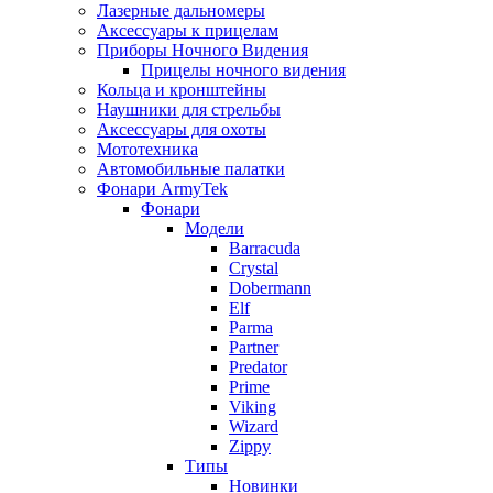
Лазерные дальномеры
Аксессуары к прицелам
Приборы Ночного Видения
Прицелы ночного видения
Кольца и кронштейны
Наушники для стрельбы
Аксессуары для охоты
Мототехника
Автомобильные палатки
Фонари ArmyTek
Фонари
Модели
Barracuda
Crystal
Dobermann
Elf
Parma
Partner
Predator
Prime
Viking
Wizard
Zippy
Типы
Новинки