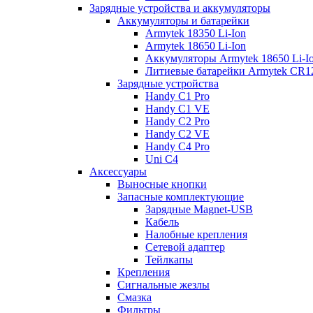
Зарядные устройства и аккумуляторы
Аккумуляторы и батарейки
Armytek 18350 Li-Ion
Armytek 18650 Li-Ion
Аккумуляторы Armytek 18650 Li-
Литиевые батарейки Armytek CR
Зарядные устройства
Handy C1 Pro
Handy C1 VE
Handy C2 Pro
Handy C2 VE
Handy C4 Pro
Uni C4
Аксессуары
Выносные кнопки
Запасные комплектующие
Зарядные Magnet-USB
Кабель
Налобные крепления
Сетевой адаптер
Тейлкапы
Крепления
Сигнальные жезлы
Смазка
Фильтры