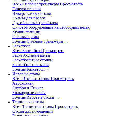
Все - Силовые тренажеры
Просмотреть
Гиперэкстензии
Инверсионные столы
Скамья для пресса
Грузоблочные тренажеры
Силовое оборудование на свободных весах
Мультистанции
Силовые рамы
Больше Силовые тренажеры
→
Баскетбол
Все - Баскетбол
Просмотреть
Баскетбольные щиты
Баскетбольные стойки
Баскетбольные мячи
Больше Баскетбол
→
Игровые столы
Все - Игровые столы
Просмотреть
Аэрохоккей
Футбол и Киккер
Бильярдные столы
Больше Игровые столы
→
Теннисные столы
Все - Теннисные столы
Просмотреть
Столы для помещений
Всепогодные столы