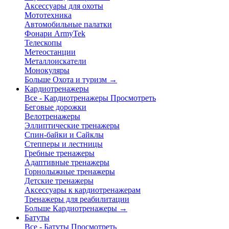
Аксессуары для охоты
Мототехника
Автомобильные палатки
Фонари ArmyTek
Телескопы
Метеостанции
Металлоискатели
Монокуляры
Больше Охота и туризм
→
Кардиотренажеры
Все - Кардиотренажеры
Просмотреть
Беговые дорожки
Велотренажеры
Эллиптические тренажеры
Спин-байки и Сайклы
Степперы и лестницы
Гребные тренажеры
Адаптивные тренажеры
Горнолыжные тренажеры
Детские тренажеры
Аксессуары к кардиотренажерам
Тренажеры для реабилитации
Больше Кардиотренажеры
→
Батуты
Все - Батуты
Просмотреть